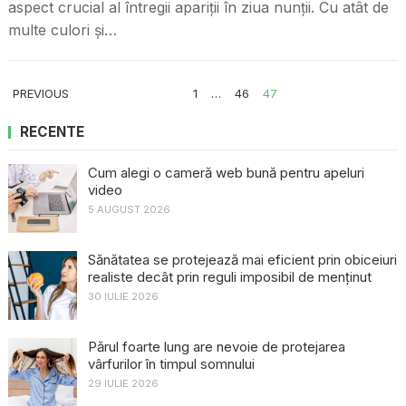
aspect crucial al întregii apariții în ziua nunții. Cu atât de
multe culori și…
PAGINAȚIE
PREVIOUS
1
…
46
47
ARTICOLE
RECENTE
Cum alegi o cameră web bună pentru apeluri
video
5 AUGUST 2026
Sănătatea se protejează mai eficient prin obiceiuri
realiste decât prin reguli imposibil de menținut
30 IULIE 2026
Părul foarte lung are nevoie de protejarea
vârfurilor în timpul somnului
29 IULIE 2026