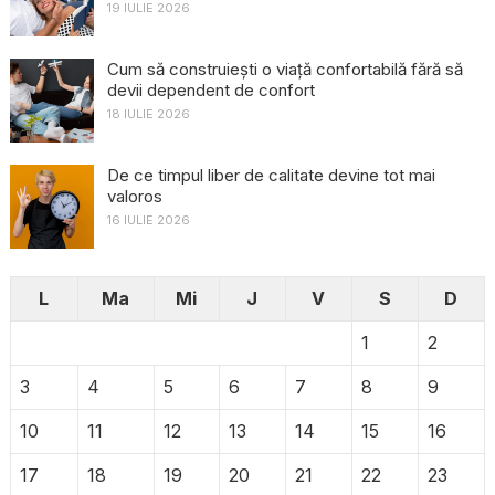
19 IULIE 2026
Cum să construiești o viață confortabilă fără să
devii dependent de confort
18 IULIE 2026
De ce timpul liber de calitate devine tot mai
valoros
16 IULIE 2026
L
Ma
Mi
J
V
S
D
1
2
3
4
5
6
7
8
9
10
11
12
13
14
15
16
17
18
19
20
21
22
23