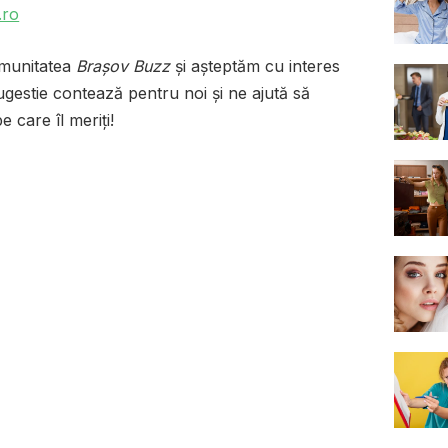
.ro
omunitatea
Brașov Buzz
și așteptăm cu interes
sugestie contează pentru noi și ne ajută să
 care îl meriți!