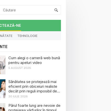
CTEAZĂ-NE
NĂTATE
TEHNOLOGIE
NTE
Cum alegi o cameră web bună
pentru apeluri video
5 AUGUST 2026
Sănătatea se protejează mai
eficient prin obiceiuri realiste
decât prin reguli imposibil de
menținut
30 IULIE 2026
Părul foarte lung are nevoie de
protejarea vârfurilor în timpul