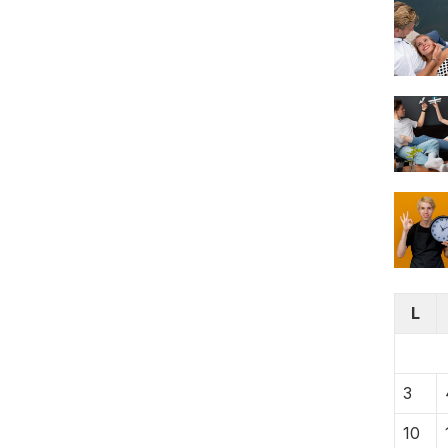
L
3
10