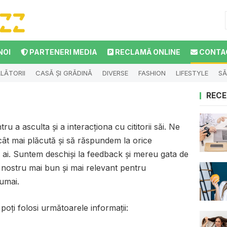
NOI
PARTENERI MEDIA
RECLAMĂ ONLINE
CONTA
LĂTORII
CASĂ ȘI GRĂDINĂ
DIVERSE
FASHION
LIFESTYLE
SĂ
RECE
tru a asculta și a interacționa cu cititorii săi. Ne
 cât mai plăcută și să răspundem la orice
 ai. Suntem deschiși la feedback și mereu gata de
 nostru mai bun și mai relevant pentru
umai.
poți folosi următoarele informații: