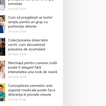
somnului
29 IULIE 2026
Cum să pregătești un bufet
simplu pentru un grup cu
preferințe diferite
28 IULIE 2026
Colecționarea obiectelor
vechi: cum deosebești
pasiunea de acumulare
28 IULIE 2026
Machiajul pentru cununia civilă
poate fi elegant fără
intensitatea unui look de seară
20 IULIE 2026
Cunoașterea semnelor unei
urgențe medicale poate face
diferența în primele minute
19 IULIE 2026