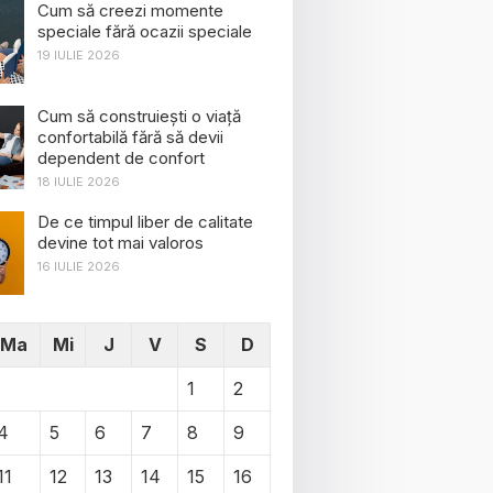
Cum să creezi momente
speciale fără ocazii speciale
19 IULIE 2026
Cum să construiești o viață
confortabilă fără să devii
dependent de confort
18 IULIE 2026
De ce timpul liber de calitate
devine tot mai valoros
16 IULIE 2026
Ma
Mi
J
V
S
D
1
2
4
5
6
7
8
9
11
12
13
14
15
16