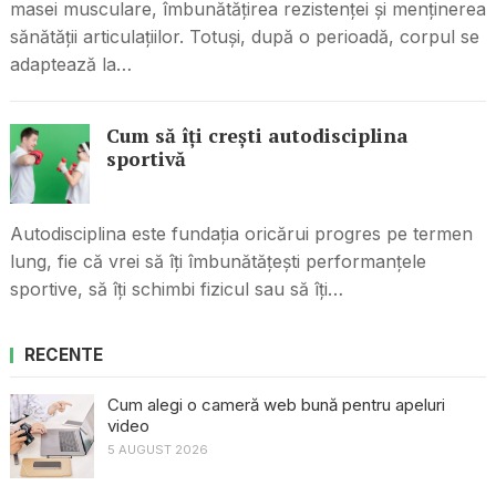
masei musculare, îmbunătățirea rezistenței și menținerea
sănătății articulațiilor. Totuși, după o perioadă, corpul se
adaptează la…
Cum să îți crești autodisciplina
sportivă
Autodisciplina este fundația oricărui progres pe termen
lung, fie că vrei să îți îmbunătățești performanțele
sportive, să îți schimbi fizicul sau să îți…
RECENTE
Cum alegi o cameră web bună pentru apeluri
video
5 AUGUST 2026