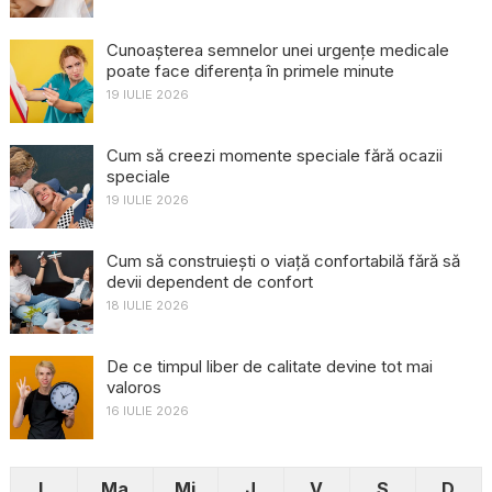
Cunoașterea semnelor unei urgențe medicale
poate face diferența în primele minute
19 IULIE 2026
Cum să creezi momente speciale fără ocazii
speciale
19 IULIE 2026
Cum să construiești o viață confortabilă fără să
devii dependent de confort
18 IULIE 2026
De ce timpul liber de calitate devine tot mai
valoros
16 IULIE 2026
L
Ma
Mi
J
V
S
D