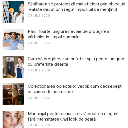
Sănătatea se protejează mai eficient prin obiceiuri
realiste decât prin reguli imposibil de menținut
30 IULIE 2026
Părul foarte lung are nevoie de protejarea
vârfurilor în timpul somnului
29 IULIE 2026
Cum să pregătești un bufet simplu pentru un grup
cu preferințe diferite
28 IULIE 2026
Colecționarea obiectelor vechi: cum deosebești
pasiunea de acumulare
28 IULIE 2026
Machiajul pentru cununia civilă poate fi elegant
fără intensitatea unui look de seară
20 IULIE 2026