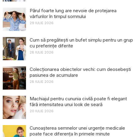
Părul foarte lung are nevoie de protejarea
vârfurilor în timpul somnului
29 IULIE 2026
Cum să pregătești un bufet simplu pentru un grup
cu preferințe diferite
28 IULIE 2026
Colecționarea obiectelor vechi: cum deosebești
pasiunea de acumulare
28 IULIE 2026
Machiajul pentru cununia civilă poate fi elegant
fără intensitatea unui look de seară
20 IULIE 2026
Cunoașterea semnelor unei urgențe medicale
poate face diferența în primele minute