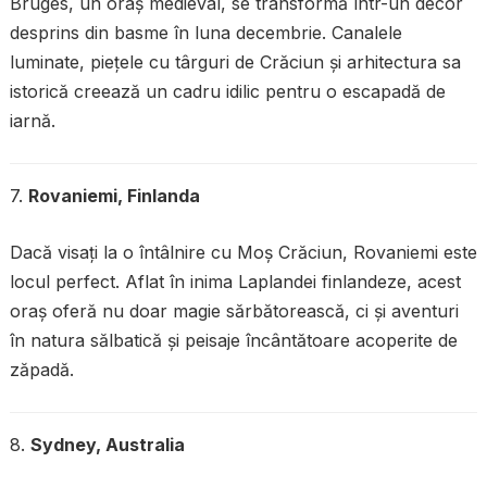
Bruges, un oraș medieval, se transformă într-un decor
desprins din basme în luna decembrie. Canalele
luminate, piețele cu târguri de Crăciun și arhitectura sa
istorică creează un cadru idilic pentru o escapadă de
iarnă.
7.
Rovaniemi, Finlanda
Dacă visați la o întâlnire cu Moș Crăciun, Rovaniemi este
locul perfect. Aflat în inima Laplandei finlandeze, acest
oraș oferă nu doar magie sărbătorească, ci și aventuri
în natura sălbatică și peisaje încântătoare acoperite de
zăpadă.
8.
Sydney, Australia