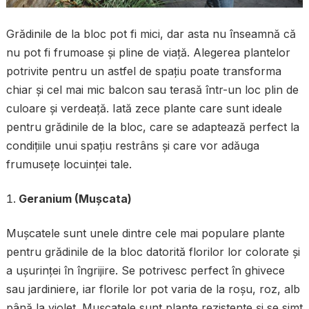
Grădinile de la bloc pot fi mici, dar asta nu înseamnă că
nu pot fi frumoase și pline de viață. Alegerea plantelor
potrivite pentru un astfel de spațiu poate transforma
chiar și cel mai mic balcon sau terasă într-un loc plin de
culoare și verdeață. Iată zece plante care sunt ideale
pentru grădinile de la bloc, care se adaptează perfect la
condițiile unui spațiu restrâns și care vor adăuga
frumusețe locuinței tale.
Geranium (Mușcata)
Mușcatele sunt unele dintre cele mai populare plante
pentru grădinile de la bloc datorită florilor lor colorate și
a ușurinței în îngrijire. Se potrivesc perfect în ghivece
sau jardiniere, iar florile lor pot varia de la roșu, roz, alb
până la violet. Mușcatele sunt plante rezistente și se simt