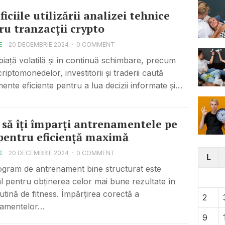
iciile utilizării analizei tehnice
ru tranzacții crypto
E
20 DECEMBRIE 2024
·
0 COMMENT
 piață volatilă și în continuă schimbare, precum
riptomonedelor, investitorii și traderii caută
mente eficiente pentru a lua decizii informate și…
să îți împarți antrenamentele pe
 pentru eficiență maximă
E
20 DECEMBRIE 2024
·
0 COMMENT
L
gram de antrenament bine structurat este
al pentru obținerea celor mai bune rezultate în
rutină de fitness. Împărțirea corectă a
2
namentelor…
9