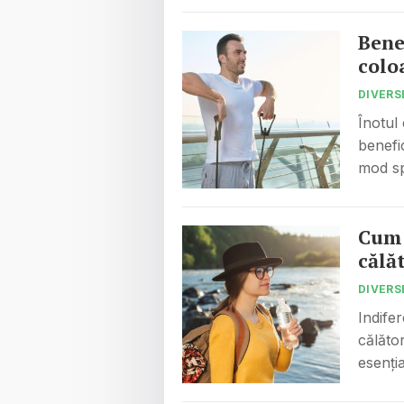
Bene
colo
DIVERS
Înotul
benefi
mod sp
Cum 
călăt
DIVERS
Indifer
călăto
esenți