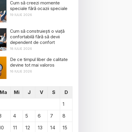
Cum să creezi momente
speciale fără ocazii speciale
19 IULIE 2026
Cum să construiești o viață
confortabilă fără să devii
dependent de confort
18 IULIE 2026
De ce timpul liber de calitate
devine tot mai valoros
16 IULIE 2026
Ma
Mi
J
V
S
D
1
3
4
5
6
7
8
10
11
12
13
14
15