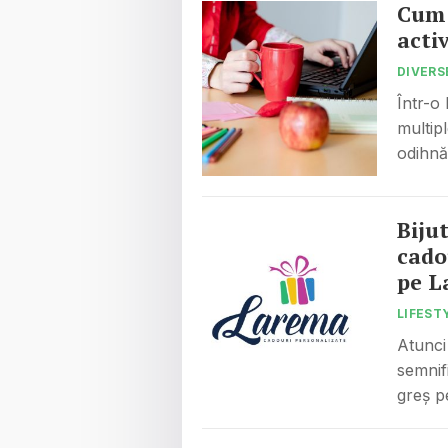
Cum 
acti
DIVERS
Într-o
multipl
odihnă 
Biju
cado
pe L
LIFEST
Atunci
semnifi
greș p