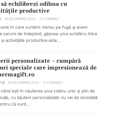
să echilibrezi odihna cu
vitățile productive
E
18 DECEMBRIE 2024
·
0 COMMENT
 lume în care suntem mereu pe fugă și avem
e sarcini de îndeplinit, găsirea unui echilibru între
și activitățile productive este…
terii personalizate – cumpără
uri speciale care impresionează de
aremagift.ro
YLE
16 DECEMBRIE 2024
·
0 COMMENT
 când ești în căutarea unui cadou unic și plin de
cații, cu bijuterii personalizate nu vei da niciodată
entru că sunt…