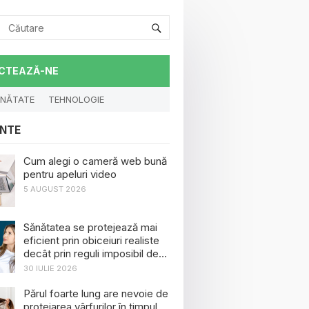
CTEAZĂ-NE
NĂTATE
TEHNOLOGIE
NTE
Cum alegi o cameră web bună
pentru apeluri video
5 AUGUST 2026
Sănătatea se protejează mai
eficient prin obiceiuri realiste
decât prin reguli imposibil de
menținut
30 IULIE 2026
Părul foarte lung are nevoie de
protejarea vârfurilor în timpul