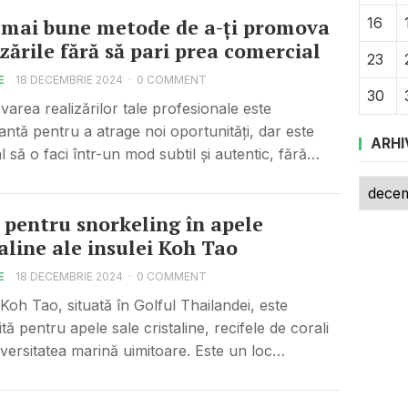
16
 mai bune metode de a-ți promova
izările fără să pari prea comercial
23
E
18 DECEMBRIE 2024
·
0 COMMENT
30
area realizărilor tale profesionale este
antă pentru a atrage noi oportunități, dar este
ARHI
l să o faci într-un mod subtil și autentic, fără…
Arhive
 pentru snorkeling în apele
taline ale insulei Koh Tao
E
18 DECEMBRIE 2024
·
0 COMMENT
 Koh Tao, situată în Golful Thailandei, este
ă pentru apele sale cristaline, recifele de corali
diversitatea marină uimitoare. Este un loc…