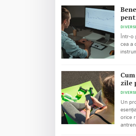
Benef
pent
DIVERS
Într-o
cea a c
instru
Cum 
zile
DIVERS
Un pro
esenți
orice 
antre