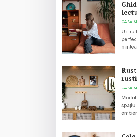
Ghid
lect
CASĂ Ș
Un col
perfect
minte
Rust
rust
CASĂ Ș
Modul 
spațiu
ambient
Cele