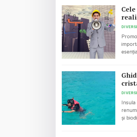
Cele
real
DIVERS
Promov
import
esenția
Ghid
cris
DIVERS
Insula
renumit
și bio