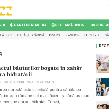
NOI
PARTENERI MEDIA
RECLAMĂ ONLINE
CONTA
LĂTORII
CASĂ ȘI GRĂDINĂ
DIVERSE
FASHION
LIFESTYLE
SĂ
RECE
4
ctul băuturilor bogate în zahăr
ra hidratării
E
30 DECEMBRIE 2024
·
0 COMMENT
area corectă este esențială pentru sănătatea
ă, iar apa rămâne cel mai eficient și sănătos mod
e menține corpul hidratat. Totuși,…