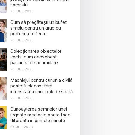
somnului
29 IULIE 2026
Cum să pregătești un bufet
simplu pentru un grup cu
preferințe diferite
28 IULIE 2026
Colecționarea obiectelor
vechi: cum deosebești
pasiunea de acumulare
28 IULIE 2026
Machiajul pentru cununia civilă
poate fi elegant fără
intensitatea unui look de seară
20 IULIE 2026
Cunoașterea semnelor unei
urgențe medicale poate face
diferența în primele minute
19 IULIE 2026