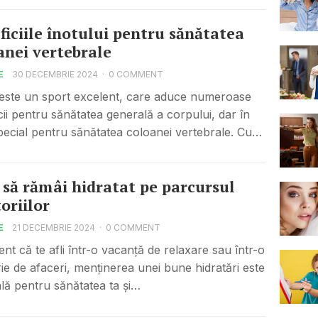
ficiile înotului pentru sănătatea
anei vertebrale
E
30 DECEMBRIE 2024
·
0 COMMENT
 este un sport excelent, care aduce numeroase
cii pentru sănătatea generală a corpului, dar în
ecial pentru sănătatea coloanei vertebrale. Cu…
să rămâi hidratat pe parcursul
oriilor
E
21 DECEMBRIE 2024
·
0 COMMENT
ent că te afli într-o vacanță de relaxare sau într-o
rie de afaceri, menținerea unei bune hidratări este
ală pentru sănătatea ta și…