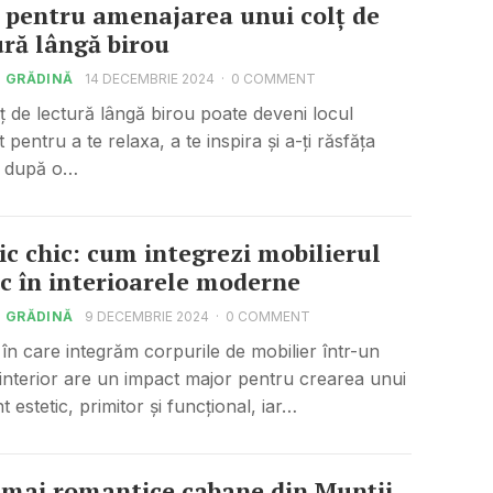
 pentru amenajarea unui colț de
ură lângă birou
I GRĂDINĂ
14 DECEMBRIE 2024
·
0 COMMENT
ț de lectură lângă birou poate deveni locul
 pentru a te relaxa, a te inspira și a-ți răsfăța
a după o…
ic chic: cum integrezi mobilierul
ic în interioarele moderne
I GRĂDINĂ
9 DECEMBRIE 2024
·
0 COMMENT
în care integrăm corpurile de mobilier într-un
 interior are un impact major pentru crearea unui
 estetic, primitor și funcțional, iar…
 mai romantice cabane din Munții