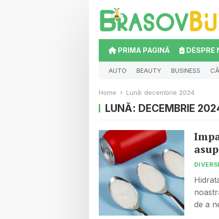
PRIMA PAGINĂ
DESPRE 
AUTO
BEAUTY
BUSINESS
CĂ
Home
Lună:
decembrie 2024
LUNĂ:
DECEMBRIE 202
Impa
asup
DIVERS
Hidrat
noastr
de a n