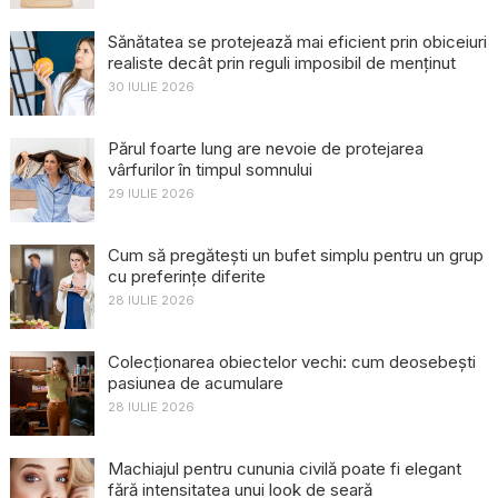
Sănătatea se protejează mai eficient prin obiceiuri
realiste decât prin reguli imposibil de menținut
30 IULIE 2026
Părul foarte lung are nevoie de protejarea
vârfurilor în timpul somnului
29 IULIE 2026
Cum să pregătești un bufet simplu pentru un grup
cu preferințe diferite
28 IULIE 2026
Colecționarea obiectelor vechi: cum deosebești
pasiunea de acumulare
28 IULIE 2026
Machiajul pentru cununia civilă poate fi elegant
fără intensitatea unui look de seară