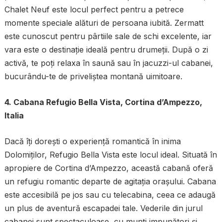
Chalet Neuf este locul perfect pentru a petrece
momente speciale alături de persoana iubită. Zermatt
este cunoscut pentru pârtiile sale de schi excelente, iar
vara este o destinație ideală pentru drumeții. După o zi
activă, te poți relaxa în saună sau în jacuzzi-ul cabanei,
bucurându-te de priveliștea montană uimitoare.
4. Cabana Refugio Bella Vista, Cortina d’Ampezzo,
Italia
Dacă îți dorești o experiență romantică în inima
Dolomiților, Refugio Bella Vista este locul ideal. Situată în
apropiere de Cortina d’Ampezzo, această cabană oferă
un refugiu romantic departe de agitația orașului. Cabana
este accesibilă pe jos sau cu telecabina, ceea ce adaugă
un plus de aventură escapadei tale. Vederile din jurul
cabanei sunt spectaculoase, cu munți impunători și