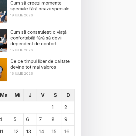
Cum să creezi momente
speciale fără ocazii speciale
19 IULIE 2026
Cum să construiești o viață
confortabilă fără să devii
dependent de confort
18 IULIE 2026
De ce timpul liber de calitate
devine tot mai valoros
16 IULIE 2026
Ma
Mi
J
V
S
D
1
2
4
5
6
7
8
9
11
12
13
14
15
16