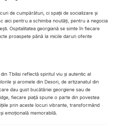
ocuri de cumpărături, ci spații de socializare și
esc aici pentru a schimba noutăți, pentru a negocia
ști. Ospitalitatea georgiană se simte în fiecare
ructe proaspete până la micile daruri oferite
in Tbilisi reflectă spiritul viu și autentic al
lorile și aromele din Desori, de artizanatul din
care dau gust bucătăriei georgiene sau de
ridge, fiecare piață spune o parte din povestea
adițiile prin aceste locuri vibrante, transformând
ă și emoțională memorabilă.