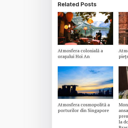
Related Posts
Atmosfera colonială a
Atmo
orașului Hoi An
pieț
Atmosfera cosmopolită a
Mont
porturilor din Singapore
ansa
prem
la d
Braș