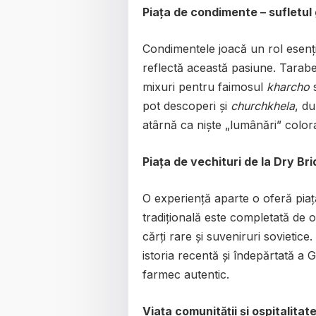
Piața de condimente – sufletul
Condimentele joacă un rol esențial
reflectă această pasiune. Tarabe
mixuri pentru faimosul
kharcho
pot descoperi și
churchkhela
, du
atârnă ca niște „lumânări” color
Piața de vechituri de la Dry Brid
O experiență aparte o oferă piața
tradițională este completată de ob
cărți rare și suveniruri sovietice
istoria recentă și îndepărtată a 
farmec autentic.
Viața comunității și ospitalita