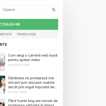
CTEAZĂ-NE
NĂTATE
TEHNOLOGIE
NTE
Cum alegi o cameră web bună
pentru apeluri video
5 AUGUST 2026
Sănătatea se protejează mai
eficient prin obiceiuri realiste
decât prin reguli imposibil de
menținut
30 IULIE 2026
Părul foarte lung are nevoie de
protejarea vârfurilor în timpul