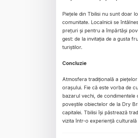
Piețele din Tbilisi nu sunt doar l
comunitate. Localnicii se întâln
prețuri și pentru a împărtăși pove
gest: de la invitația de a gusta f
turiștilor.
Concluzie
Atmosfera tradițională a piețelor d
orașului. Fie că este vorba de cu
bazarul vechi, de condimentele 
poveștile obiectelor de la Dry B
capitalei. Tbilisi își păstrează tr
vizita într-o experiență cultural