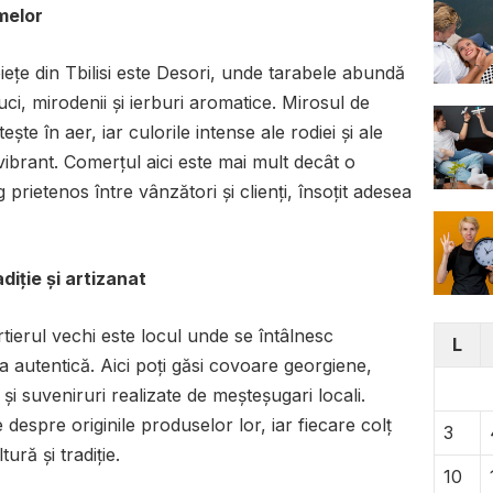
omelor
ețe din Tbilisi este Desori, unde tarabele abundă
ci, mirodenii și ierburi aromatice. Mirosul de
ște în aer, iar culorile intense ale rodiei și ale
vibrant. Comerțul aici este mai mult decât o
 prietenos între vânzători și clienți, însoțit adesea
diție și artizanat
rtierul vechi este locul unde se întâlnesc
L
ra autentică. Aici poți găsi covoare georgiene,
i suveniruri realizate de meșteșugari locali.
espre originile produselor lor, iar fiecare colț
3
ură și tradiție.
10