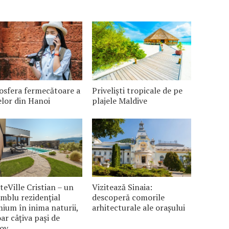
sfera fermecătoare a
Priveliști tropicale de pe
elor din Hanoi
plajele Maldive
eVille Cristian – un
Vizitează Sinaia:
mblu rezidențial
descoperă comorile
ium în inima naturii,
arhitecturale ale orașului
oar câțiva pași de
ov