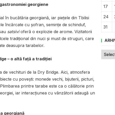
 gastronomiei georgiene
17
24
 în bucătăria georgiană, iar piețele din Tbilisi
le încărcate cu șofran, semințe de schinduf,
31
sau
satsivi
oferă o explozie de arome. Vizitatorii
lcele tradițional din nuci și must de struguri, care
ARHI
ate deasupra tarabelor.
Arhive
ge – o altă față a tradiției
 de vechituri de la Dry Bridge. Aici, atmosfera
iecte cu povești: monede vechi, bijuterii, picturi,
. Plimbarea printre tarabe este ca o călătorie prin
Georgiei, iar interacțiunea cu vânzătorii adaugă un
tea georgiană