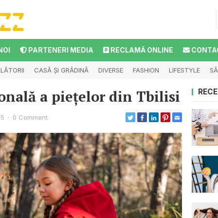
NOI
PARTENERI MEDIA
RECLAMĂ ONLINE
CONTA
LĂTORII
CASĂ ȘI GRĂDINĂ
DIVERSE
FASHION
LIFESTYLE
SĂ
onală a piețelor din Tbilisi
RECE
25
·
0 Comment