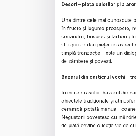
Desori – piața culorilor și a ar
Una dintre cele mai cunoscute pi
în fructe și legume proaspete, nu
coriandru, busuioc și tarhon plute
strugurilor dau pieței un aspect 
simplă tranzacție – este un dialog
de zâmbete și povești.
Bazarul din cartierul vechi – tra
În inima orașului, bazarul din ca
obiectele tradiționale și atmosfe
ceramică pictată manual, icoane ș
Negustorii povestesc cu mândrie d
de piață devine o lecție vie de cult