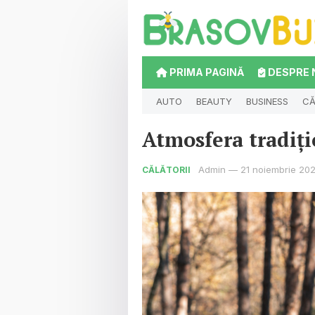
PRIMA PAGINĂ
DESPRE 
AUTO
BEAUTY
BUSINESS
CĂ
Atmosfera tradiți
Admin
—
21 noiembrie 20
CĂLĂTORII