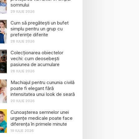
somnului
29 IULIE 2026
Cum să pregătești un bufet
simplu pentru un grup cu
preferințe diferite
28 IULIE 2026
Colecționarea obiectelor
vechi: cum deosebești
pasiunea de acumulare
28 IULIE 2026
Machiajul pentru cununia civilă
poate fi elegant fără
intensitatea unui look de seară
20 IULIE 2026
Cunoașterea semnelor unei
urgențe medicale poate face
diferența în primele minute
19 IULIE 2026