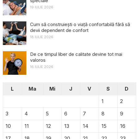
speciale
19 IULIE 2026
Cum să construiești o viață confortabilă fără să
devii dependent de confort
18 IULIE 2026
De ce timpul liber de calitate devine tot mai
valoros
16 IULIE 2026
L
Ma
Mi
J
V
S
D
1
2
3
4
5
6
7
8
9
10
11
12
13
14
15
16
17
18
19
20
21
22
23