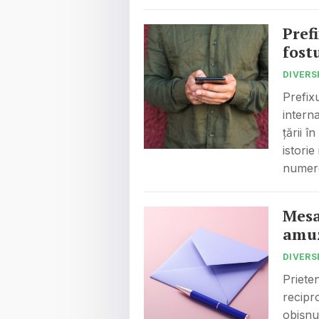
Prefi
fost
DIVERS
Prefix
intern
țării î
istorie
numer
Mesa
amuz
DIVERS
Priete
recipr
obișnu