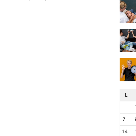
L
7
14