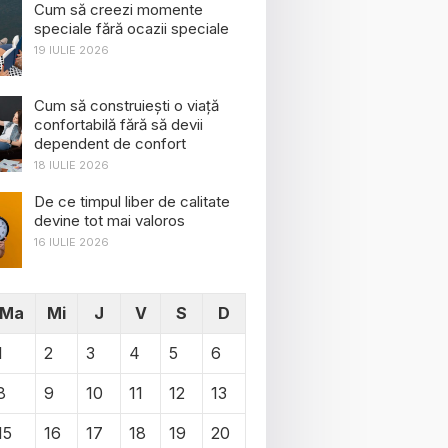
Cum să creezi momente
speciale fără ocazii speciale
19 IULIE 2026
Cum să construiești o viață
confortabilă fără să devii
dependent de confort
18 IULIE 2026
De ce timpul liber de calitate
devine tot mai valoros
16 IULIE 2026
Ma
Mi
J
V
S
D
1
2
3
4
5
6
8
9
10
11
12
13
15
16
17
18
19
20