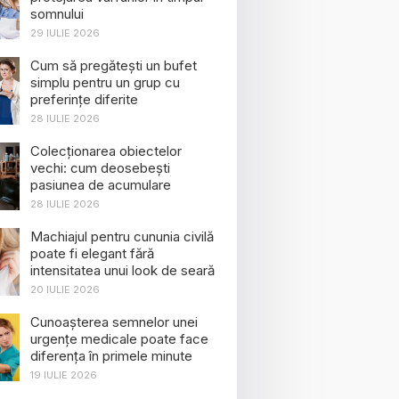
somnului
29 IULIE 2026
Cum să pregătești un bufet
simplu pentru un grup cu
preferințe diferite
28 IULIE 2026
Colecționarea obiectelor
vechi: cum deosebești
pasiunea de acumulare
28 IULIE 2026
Machiajul pentru cununia civilă
poate fi elegant fără
intensitatea unui look de seară
20 IULIE 2026
Cunoașterea semnelor unei
urgențe medicale poate face
diferența în primele minute
19 IULIE 2026