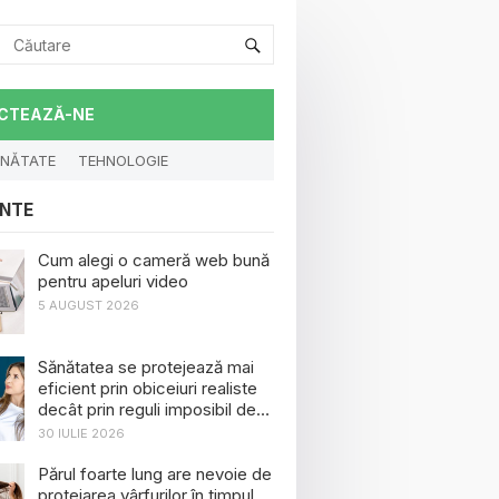
CTEAZĂ-NE
NĂTATE
TEHNOLOGIE
NTE
Cum alegi o cameră web bună
pentru apeluri video
5 AUGUST 2026
Sănătatea se protejează mai
eficient prin obiceiuri realiste
decât prin reguli imposibil de
menținut
30 IULIE 2026
Părul foarte lung are nevoie de
protejarea vârfurilor în timpul