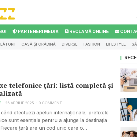
NOI
PARTENERI MEDIA
RECLAMĂ ONLINE
CONTA
LĂTORII
CASĂ ȘI GRĂDINĂ
DIVERSE
FASHION
LIFESTYLE
SĂ
RECE
xe telefonice țări: listă completă și
alizată
E
26 APRILIE 2025
·
0 COMMENT
 când efectuezi apeluri internaționale, prefixele
nice sunt esențiale pentru a ajunge la destinația
. Fiecare țară are un cod unic care o…