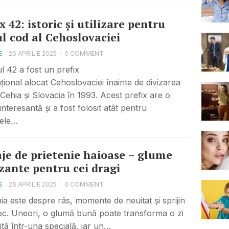
x 42: istoric și utilizare pentru
ul cod al Cehoslovaciei
E
26 APRILIE 2025
·
0 COMMENT
ul 42 a fost un prefix
ațional alocat Cehoslovaciei înainte de divizarea
n Cehia și Slovacia în 1993. Acest prefix are o
 interesantă și a fost folosit atât pentru
ele…
je de prietenie haioase – glume
ante pentru cei dragi
E
26 APRILIE 2025
·
0 COMMENT
nia este despre râs, momente de neuitat și sprijin
oc. Uneori, o glumă bună poate transforma o zi
ită într-una specială, iar un…