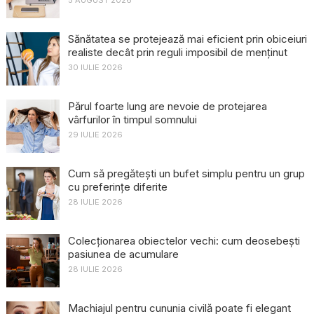
5 AUGUST 2026
Sănătatea se protejează mai eficient prin obiceiuri
realiste decât prin reguli imposibil de menținut
30 IULIE 2026
Părul foarte lung are nevoie de protejarea
vârfurilor în timpul somnului
29 IULIE 2026
Cum să pregătești un bufet simplu pentru un grup
cu preferințe diferite
28 IULIE 2026
Colecționarea obiectelor vechi: cum deosebești
pasiunea de acumulare
28 IULIE 2026
Machiajul pentru cununia civilă poate fi elegant