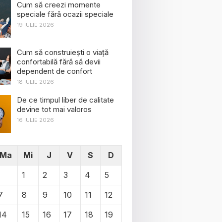
Cum să creezi momente
speciale fără ocazii speciale
19 IULIE 2026
Cum să construiești o viață
confortabilă fără să devii
dependent de confort
18 IULIE 2026
De ce timpul liber de calitate
devine tot mai valoros
16 IULIE 2026
Ma
Mi
J
V
S
D
1
2
3
4
5
7
8
9
10
11
12
14
15
16
17
18
19