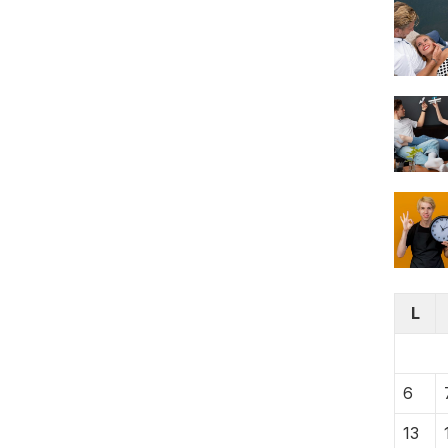
L
6
13