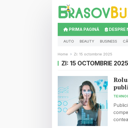
PRIMA PAGINĂ
DESPRE 
AUTO
BEAUTY
BUSINESS
CĂ
Home
Zi:
15 octombrie 2025
ZI:
15 OCTOMBRIE 202
Rolu
publ
TEHNO
Public
compet
conteaz