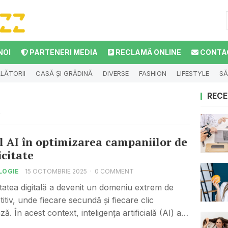
NOI
PARTENERI MEDIA
RECLAMĂ ONLINE
CONTA
LĂTORII
CASĂ ȘI GRĂDINĂ
DIVERSE
FASHION
LIFESTYLE
SĂ
RECE
5
l AI în optimizarea campaniilor de
icitate
LOGIE
15 OCTOMBRIE 2025
·
0 COMMENT
itatea digitală a devenit un domeniu extrem de
itiv, unde fiecare secundă și fiecare clic
ă. În acest context, inteligența artificială (AI) a…