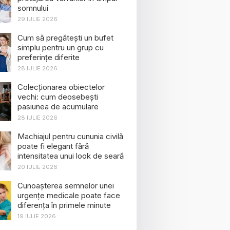
somnului
29 IULIE 2026
Cum să pregătești un bufet
simplu pentru un grup cu
preferințe diferite
28 IULIE 2026
Colecționarea obiectelor
vechi: cum deosebești
pasiunea de acumulare
28 IULIE 2026
Machiajul pentru cununia civilă
poate fi elegant fără
intensitatea unui look de seară
20 IULIE 2026
Cunoașterea semnelor unei
urgențe medicale poate face
diferența în primele minute
19 IULIE 2026