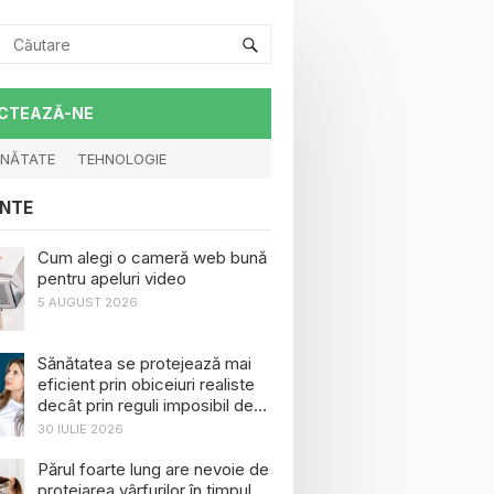
CTEAZĂ-NE
NĂTATE
TEHNOLOGIE
NTE
Cum alegi o cameră web bună
pentru apeluri video
5 AUGUST 2026
Sănătatea se protejează mai
eficient prin obiceiuri realiste
decât prin reguli imposibil de
menținut
30 IULIE 2026
Părul foarte lung are nevoie de
protejarea vârfurilor în timpul