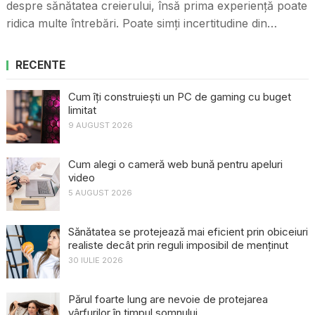
despre sănătatea creierului, însă prima experiență poate
ridica multe întrebări. Poate simți incertitudine din…
RECENTE
Cum îți construiești un PC de gaming cu buget
limitat
9 AUGUST 2026
Cum alegi o cameră web bună pentru apeluri
video
5 AUGUST 2026
Sănătatea se protejează mai eficient prin obiceiuri
realiste decât prin reguli imposibil de menținut
30 IULIE 2026
Părul foarte lung are nevoie de protejarea
vârfurilor în timpul somnului