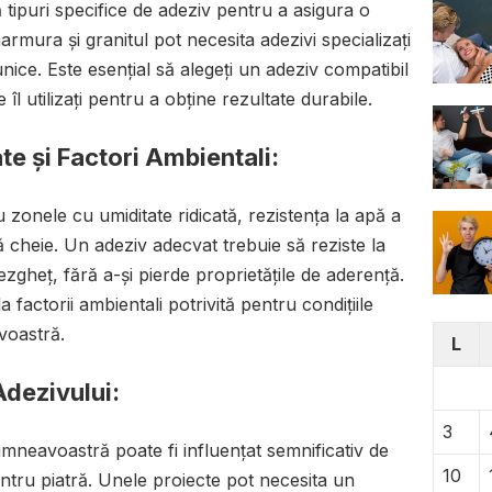
tă tipuri specifice de adeziv pentru a asigura o
mura și granitul pot necesita adezivi specializați
r unice. Este esențial să alegeți un adeziv compatibil
 îl utilizați pentru a obține rezultate durabile.
te și Factori Ambientali:
 zonele cu umiditate ridicată, rezistența la apă a
ă cheie. Un adeziv adecvat trebuie să reziste la
ezgheț, fără a-și pierde proprietățile de aderență.
 factorii ambientali potrivită pentru condițiile
voastră.
L
Adezivului:
3
umneavoastră poate fi influențat semnificativ de
10
entru piatră. Unele proiecte pot necesita un