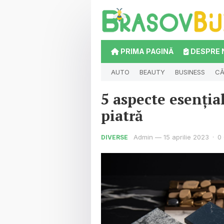
PRIMA PAGINĂ
DESPRE 
AUTO
BEAUTY
BUSINESS
CĂ
5 aspecte esenția
piatră
Admin
—
15 aprilie 2023
·
0
DIVERSE