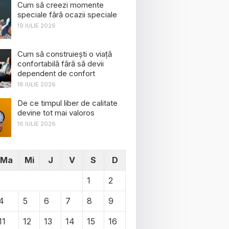
Cum să creezi momente
speciale fără ocazii speciale
19 IULIE 2026
Cum să construiești o viață
confortabilă fără să devii
dependent de confort
18 IULIE 2026
De ce timpul liber de calitate
devine tot mai valoros
16 IULIE 2026
Ma
Mi
J
V
S
D
1
2
4
5
6
7
8
9
11
12
13
14
15
16