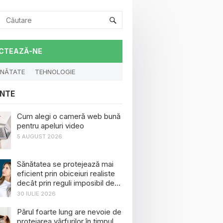
CTEAZĂ-NE
NĂTATE
TEHNOLOGIE
NTE
Cum alegi o cameră web bună
pentru apeluri video
5 AUGUST 2026
Sănătatea se protejează mai
eficient prin obiceiuri realiste
decât prin reguli imposibil de
menținut
30 IULIE 2026
Părul foarte lung are nevoie de
protejarea vârfurilor în timpul