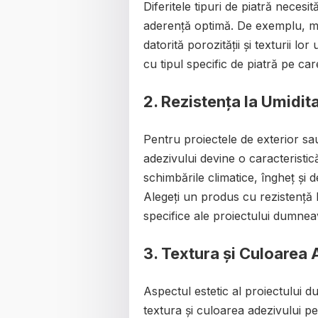
Diferitele tipuri de piatră necesi
aderență optimă. De exemplu, mar
datorită porozității și texturii lo
cu tipul specific de piatră pe care
2. Rezistența la Umidita
Pentru proiectele de exterior sau
adezivului devine o caracteristic
schimbările climatice, îngheț și d
Alegeți un produs cu rezistență la
specifice ale proiectului dumnea
3. Textura și Culoarea 
Aspectul estetic al proiectului d
textura și culoarea adezivului p