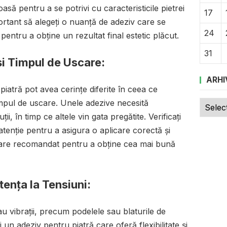
asă pentru a se potrivi cu caracteristicile pietrei
17
ortant să alegeți o nuanță de adeziv care se
24
pentru a obține un rezultat final estetic plăcut.
31
și Timpul de Uscare:
ARHI
 piatră pot avea cerințe diferite în ceea ce
Arhive
impul de uscare. Unele adezive necesită
i, în timp ce altele vin gata pregătite. Verificați
atenție pentru a asigura o aplicare corectă și
care recomandat pentru a obține cea mai bună
stența la Tensiuni:
u vibrații, precum podelele sau blaturile de
i un adeziv pentru piatră care oferă flexibilitate și