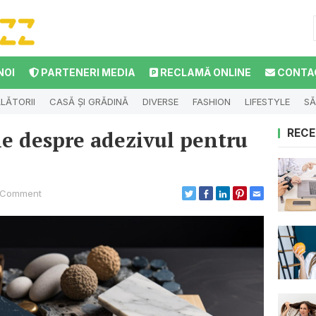
NOI
PARTENERI MEDIA
RECLAMĂ ONLINE
CONTA
LĂTORII
CASĂ ȘI GRĂDINĂ
DIVERSE
FASHION
LIFESTYLE
SĂ
le despre adezivul pentru
RECE
 Comment