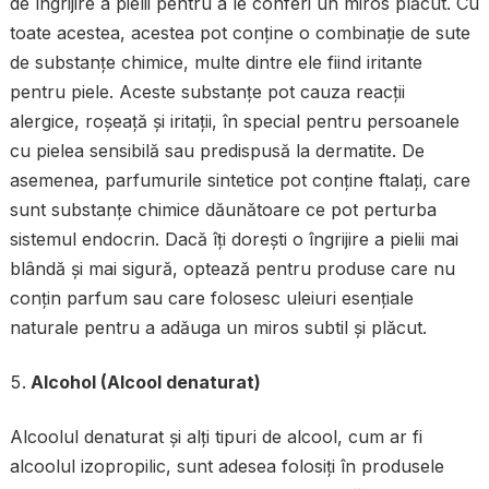
de îngrijire a pielii pentru a le conferi un miros plăcut. Cu
toate acestea, acestea pot conține o combinație de sute
de substanțe chimice, multe dintre ele fiind iritante
pentru piele. Aceste substanțe pot cauza reacții
alergice, roșeață și iritații, în special pentru persoanele
cu pielea sensibilă sau predispusă la dermatite. De
asemenea, parfumurile sintetice pot conține ftalați, care
sunt substanțe chimice dăunătoare ce pot perturba
sistemul endocrin. Dacă îți dorești o îngrijire a pielii mai
blândă și mai sigură, optează pentru produse care nu
conțin parfum sau care folosesc uleiuri esențiale
naturale pentru a adăuga un miros subtil și plăcut.
Alcohol (Alcool denaturat)
Alcoolul denaturat și alți tipuri de alcool, cum ar fi
alcoolul izopropilic, sunt adesea folosiți în produsele