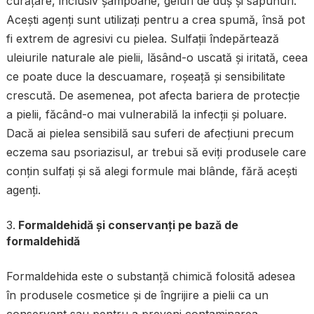
curățare, inclusiv șampoane, geluri de duș și săpunuri.
Acești agenți sunt utilizați pentru a crea spumă, însă pot
fi extrem de agresivi cu pielea. Sulfații îndepărtează
uleiurile naturale ale pielii, lăsând-o uscată și iritată, ceea
ce poate duce la descuamare, roșeață și sensibilitate
crescută. De asemenea, pot afecta bariera de protecție
a pielii, făcând-o mai vulnerabilă la infecții și poluare.
Dacă ai pielea sensibilă sau suferi de afecțiuni precum
eczema sau psoriazisul, ar trebui să eviți produsele care
conțin sulfați și să alegi formule mai blânde, fără acești
agenți.
Formaldehidă și conservanți pe bază de
formaldehidă
Formaldehida este o substanță chimică folosită adesea
în produsele cosmetice și de îngrijire a pielii ca un
conservant sau pentru a preveni contaminarea