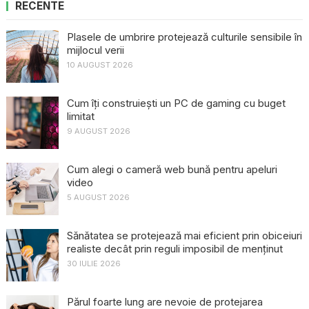
RECENTE
Plasele de umbrire protejează culturile sensibile în
mijlocul verii
10 AUGUST 2026
Cum îți construiești un PC de gaming cu buget
limitat
9 AUGUST 2026
Cum alegi o cameră web bună pentru apeluri
video
5 AUGUST 2026
Sănătatea se protejează mai eficient prin obiceiuri
realiste decât prin reguli imposibil de menținut
30 IULIE 2026
Părul foarte lung are nevoie de protejarea