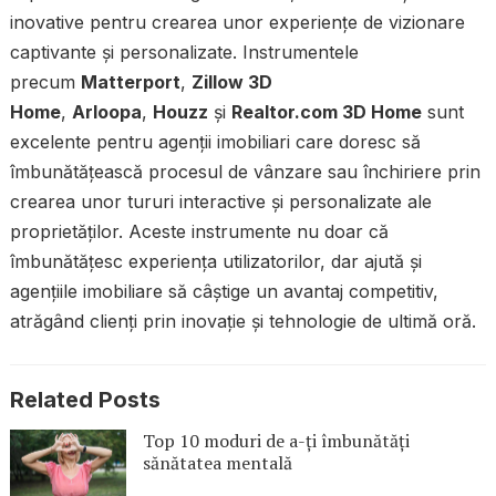
inovative pentru crearea unor experiențe de vizionare
captivante și personalizate. Instrumentele
precum
Matterport
,
Zillow 3D
Home
,
Arloopa
,
Houzz
și
Realtor.com 3D Home
sunt
excelente pentru agenții imobiliari care doresc să
îmbunătățească procesul de vânzare sau închiriere prin
crearea unor tururi interactive și personalizate ale
proprietăților. Aceste instrumente nu doar că
îmbunătățesc experiența utilizatorilor, dar ajută și
agențiile imobiliare să câștige un avantaj competitiv,
atrăgând clienți prin inovație și tehnologie de ultimă oră.
Related Posts
Top 10 moduri de a-ți îmbunătăți
sănătatea mentală