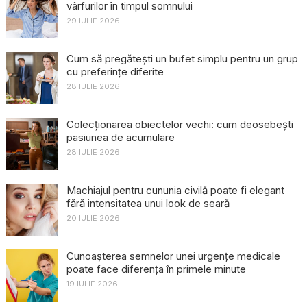
vârfurilor în timpul somnului
29 IULIE 2026
Cum să pregătești un bufet simplu pentru un grup
cu preferințe diferite
28 IULIE 2026
Colecționarea obiectelor vechi: cum deosebești
pasiunea de acumulare
28 IULIE 2026
Machiajul pentru cununia civilă poate fi elegant
fără intensitatea unui look de seară
20 IULIE 2026
Cunoașterea semnelor unei urgențe medicale
poate face diferența în primele minute
19 IULIE 2026