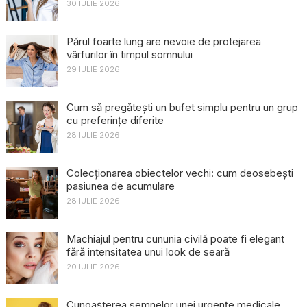
30 IULIE 2026
Părul foarte lung are nevoie de protejarea
vârfurilor în timpul somnului
29 IULIE 2026
Cum să pregătești un bufet simplu pentru un grup
cu preferințe diferite
28 IULIE 2026
Colecționarea obiectelor vechi: cum deosebești
pasiunea de acumulare
28 IULIE 2026
Machiajul pentru cununia civilă poate fi elegant
fără intensitatea unui look de seară
20 IULIE 2026
Cunoașterea semnelor unei urgențe medicale