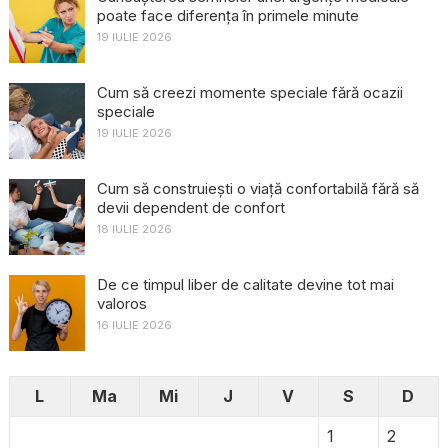
poate face diferența în primele minute
19 IULIE 2026
Cum să creezi momente speciale fără ocazii
speciale
19 IULIE 2026
Cum să construiești o viață confortabilă fără să
devii dependent de confort
18 IULIE 2026
De ce timpul liber de calitate devine tot mai
valoros
16 IULIE 2026
L
Ma
Mi
J
V
S
D
1
2