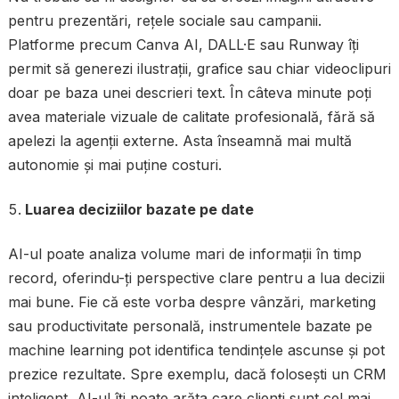
pentru prezentări, rețele sociale sau campanii.
Platforme precum Canva AI, DALL·E sau Runway îți
permit să generezi ilustrații, grafice sau chiar videoclipuri
doar pe baza unei descrieri text. În câteva minute poți
avea materiale vizuale de calitate profesională, fără să
apelezi la agenții externe. Asta înseamnă mai multă
autonomie și mai puține costuri.
Luarea deciziilor bazate pe date
AI-ul poate analiza volume mari de informații în timp
record, oferindu-ți perspective clare pentru a lua decizii
mai bune. Fie că este vorba despre vânzări, marketing
sau productivitate personală, instrumentele bazate pe
machine learning pot identifica tendințele ascunse și pot
prezice rezultate. Spre exemplu, dacă folosești un CRM
inteligent, AI-ul îți poate arăta care clienți sunt cel mai