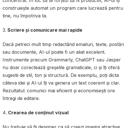
concentrat. În loc să te forțezi să fii productiv, AI-ul îți
construiește automat un program care lucrează pentru
tine, nu împotriva ta.
Scriere și comunicare mai rapide
Dacă petreci mult timp redactând emailuri, texte, postări
sau documente, AI-ul poate fi un aliat excelent.
Instrumente precum Grammarly, ChatGPT sau Jasper
nu doar corectează greșelile gramaticale, ci și îți oferă
sugestii de stil, ton și structură. De exemplu, poți dicta
câteva idei și AI-ul îți va genera un text coerent și clar.
Rezultatul: comunici mai eficient și economisești ore
întregi de editare.
Crearea de conținut vizual
Nu trebuie să fii designer ca să creezi imagini atractive