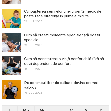
Cunoașterea semnelor unei urgențe medicale
poate face diferența în primele minute
19 IULIE 2026
Cum să creezi momente speciale fără ocazii
speciale
19 IULIE 2026
Cum să construiești o viață confortabilă fără să
devii dependent de confort
18 IULIE 2026
De ce timpul liber de calitate devine tot mai
valoros
16 IULIE 2026
L
Ma
Mi
J
V
S
D