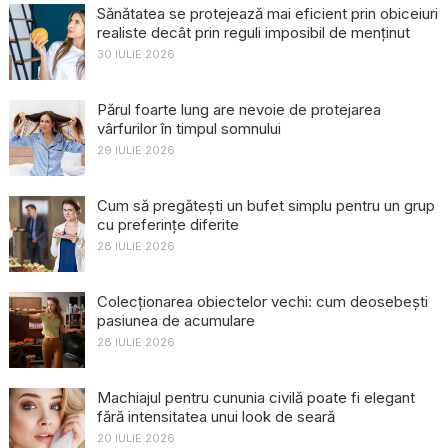
Sănătatea se protejează mai eficient prin obiceiuri
realiste decât prin reguli imposibil de menținut
30 IULIE 2026
Părul foarte lung are nevoie de protejarea
vârfurilor în timpul somnului
29 IULIE 2026
Cum să pregătești un bufet simplu pentru un grup
cu preferințe diferite
28 IULIE 2026
Colecționarea obiectelor vechi: cum deosebești
pasiunea de acumulare
28 IULIE 2026
Machiajul pentru cununia civilă poate fi elegant
fără intensitatea unui look de seară
20 IULIE 2026