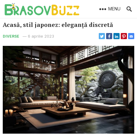
MENU
Acasă, stil japonez: eleganță discretă
—
6 aprilie 2023
DIVERSE