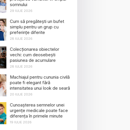
somnului
29 IULIE 2026
Cum să pregătești un bufet
simplu pentru un grup cu
preferințe diferite
28 IULIE 2026
Colecționarea obiectelor
vechi: cum deosebești
pasiunea de acumulare
28 IULIE 2026
Machiajul pentru cununia civilă
poate fi elegant fără
intensitatea unui look de seară
20 IULIE 2026
Cunoașterea semnelor unei
urgențe medicale poate face
diferența în primele minute
19 IULIE 2026