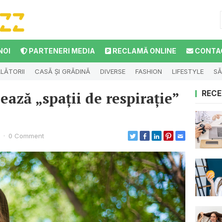
NOI
PARTENERI MEDIA
RECLAMĂ ONLINE
CONTA
LĂTORII
CASĂ ȘI GRĂDINĂ
DIVERSE
FASHION
LIFESTYLE
SĂ
eează „spații de respirație”
RECE
·
0 Comment