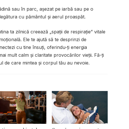
ădină sau în parc, așezat pe iarbă sau pe o
 legătura cu pământul și aerul proaspăt.
tina ta zilnică creează „spații de respirație” vitale
oțională. Ele te ajută să te desprinzi de
ectezi cu tine însuți, oferindu-ți energia
 mult calm și claritate provocărilor vieții. Fă-ți
ul de care mintea și corpul tău au nevoie.