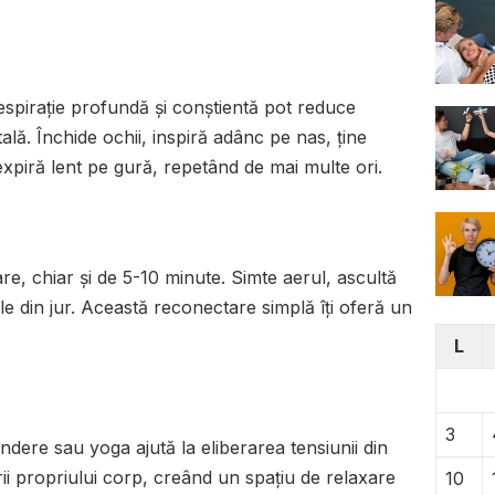
espirație profundă și conștientă pot reduce
ală. Închide ochii, inspiră adânc pe nas, ține
xpiră lent pe gură, repetând de mai multe ori.
re, chiar și de 5-10 minute. Simte aerul, ascultă
ile din jur. Această reconectare simplă îți oferă un
L
3
indere sau yoga ajută la eliberarea tensiunii din
rii propriului corp, creând un spațiu de relaxare
10