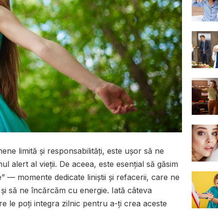
mene limită și responsabilități, este ușor să ne
mul alert al vieții. De aceea, este esențial să găsim
ie” — momente dedicate liniștii și refacerii, care ne
 și să ne încărcăm cu energie. Iată câteva
are le poți integra zilnic pentru a-ți crea aceste