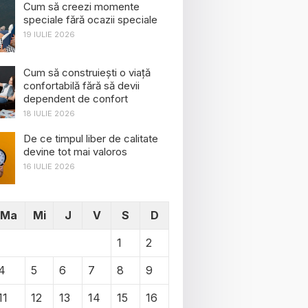
Cum să creezi momente
speciale fără ocazii speciale
19 IULIE 2026
Cum să construiești o viață
confortabilă fără să devii
dependent de confort
18 IULIE 2026
De ce timpul liber de calitate
devine tot mai valoros
16 IULIE 2026
Ma
Mi
J
V
S
D
1
2
4
5
6
7
8
9
11
12
13
14
15
16