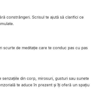
ără constrângeri. Scrisul te ajută să clarifici ce
cumulate.
uri scurte de meditație care te conduc pas cu pas
 senzațiile din corp, mirosuri, gusturi sau sunete
enzorială te aduce în prezent și îți oferă un spațiu