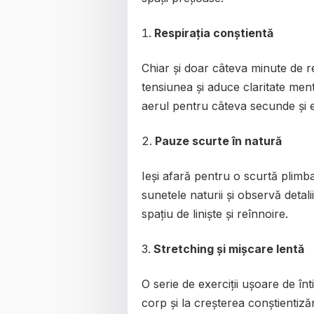
Respirația conștientă
Chiar și doar câteva minute de r
tensiunea și aduce claritate ment
aerul pentru câteva secunde și e
Pauze scurte în natură
Ieși afară pentru o scurtă plimba
sunetele naturii și observă detali
spațiu de liniște și reînnoire.
Stretching și mișcare lentă
O serie de exerciții ușoare de înt
corp și la creșterea conștientiză