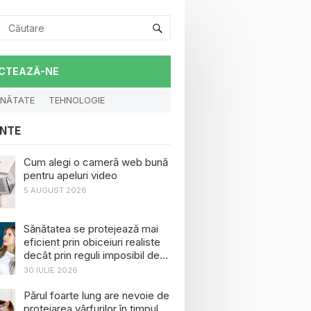
CTEAZĂ-NE
NĂTATE
TEHNOLOGIE
NTE
Cum alegi o cameră web bună
pentru apeluri video
5 AUGUST 2026
Sănătatea se protejează mai
eficient prin obiceiuri realiste
decât prin reguli imposibil de
menținut
30 IULIE 2026
Părul foarte lung are nevoie de
protejarea vârfurilor în timpul