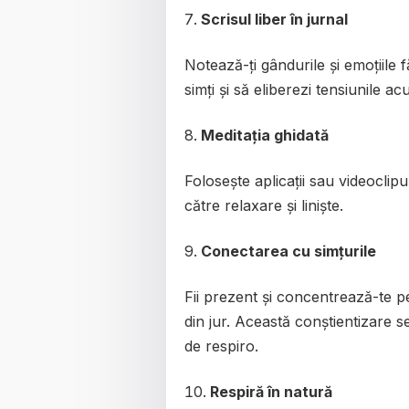
Scrisul liber în jurnal
Notează-ți gândurile și emoțiile f
simți și să eliberezi tensiunile a
Meditația ghidată
Folosește aplicații sau videoclip
către relaxare și liniște.
Conectarea cu simțurile
Fii prezent și concentrează-te pe
din jur. Această conștientizare s
de respiro.
Respiră în natură