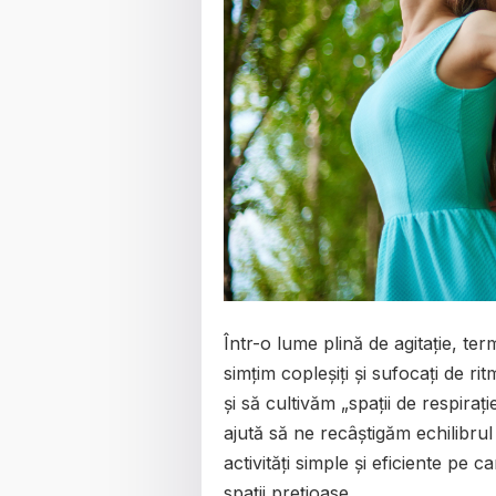
Într-o lume plină de agitație, ter
simțim copleșiți și sufocați de rit
și să cultivăm „spații de respiraț
ajută să ne recâștigăm echilibrul
activități simple și eficiente pe c
spații prețioase.