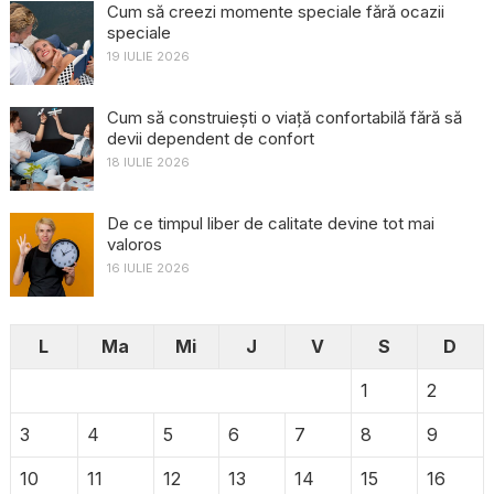
Cum să creezi momente speciale fără ocazii
speciale
19 IULIE 2026
Cum să construiești o viață confortabilă fără să
devii dependent de confort
18 IULIE 2026
De ce timpul liber de calitate devine tot mai
valoros
16 IULIE 2026
L
Ma
Mi
J
V
S
D
1
2
3
4
5
6
7
8
9
10
11
12
13
14
15
16