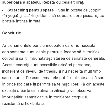
superioară a spatelui. Repetă cu celălalt braț.
Stretching pentru spate
– Stai în poziție de „copil”
(în yoga) și lasă-ți șoldurile să coboare spre picioare, cu
brațele întinse în față.
Concluzie
Antrenamentele pentru începători care nu necesită
echipamente sunt ideale pentru a începe să îți tonifiezi
corpul și să îți îmbunătățești starea de sănătate generală.
Aceste exerciții sunt accesibile oricărei persoane,
indiferent de nivelul de fitness, și nu necesită mult timp
sau resurse. De asemenea, ele pot fi realizate acasă sau
în orice loc care îți permite să te miști liber. Fă din aceste
exerciții o parte din rutina ta zilnică și vei observa
îmbunătățiri semnificative în tonifierea corpului,
rezistență și flexibilitate.