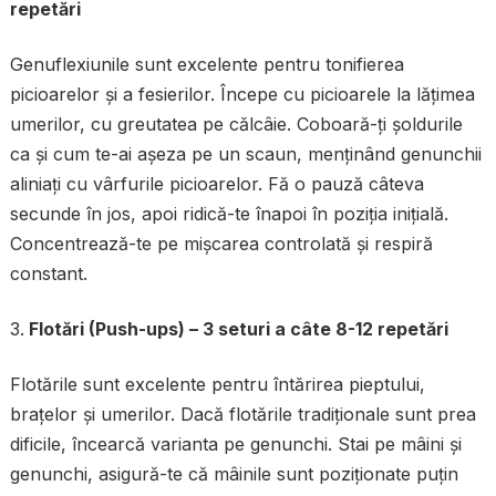
repetări
Genuflexiunile sunt excelente pentru tonifierea
picioarelor și a fesierilor. Începe cu picioarele la lățimea
umerilor, cu greutatea pe călcâie. Coboară-ți șoldurile
ca și cum te-ai așeza pe un scaun, menținând genunchii
aliniați cu vârfurile picioarelor. Fă o pauză câteva
secunde în jos, apoi ridică-te înapoi în poziția inițială.
Concentrează-te pe mișcarea controlată și respiră
constant.
Flotări (Push-ups) – 3 seturi a câte 8-12 repetări
Flotările sunt excelente pentru întărirea pieptului,
brațelor și umerilor. Dacă flotările tradiționale sunt prea
dificile, încearcă varianta pe genunchi. Stai pe mâini și
genunchi, asigură-te că mâinile sunt poziționate puțin