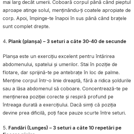
mai larg decât umerii. Coboară corpul până când pieptul
aproape atinge solul, menținându-ți coatele apropiate de
corp. Apoi, împinge-te înapoi în sus până când brațele
sunt complet drepte.
Plank (planșa) – 3 seturi a câte 30-40 de secunde
Planșa este un exercițiu excelent pentru întărirea
abdomenului, spatelui și umerilor. Stai în poziție de
flotare, dar sprijină-te pe antebrațe în loc de palme.
Menține corpul într-o linie dreaptă, fără a ridica șoldurile
sau a lăsa abdomenul să coboare. Concentrează-te pe
menținerea poziției corecte și respiră profund pe
întreaga durată a exercițiului. Dacă simți că poziția
devine prea dificilă, poți face pauze scurte între seturi.
Fandări (Lunges) – 3 seturi a câte 10 repetări pe