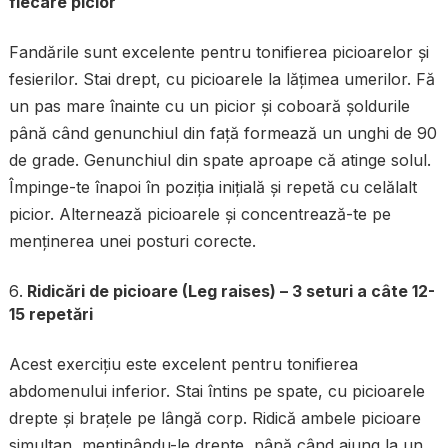
fiecare picior
Fandările sunt excelente pentru tonifierea picioarelor și
fesierilor. Stai drept, cu picioarele la lățimea umerilor. Fă
un pas mare înainte cu un picior și coboară șoldurile
până când genunchiul din față formează un unghi de 90
de grade. Genunchiul din spate aproape că atinge solul.
Împinge-te înapoi în poziția inițială și repetă cu celălalt
picior. Alternează picioarele și concentrează-te pe
menținerea unei posturi corecte.
Ridicări de picioare (Leg raises) – 3 seturi a câte 12-
15 repetări
Acest exercițiu este excelent pentru tonifierea
abdomenului inferior. Stai întins pe spate, cu picioarele
drepte și brațele pe lângă corp. Ridică ambele picioare
simultan, menținându-le drepte, până când ajung la un