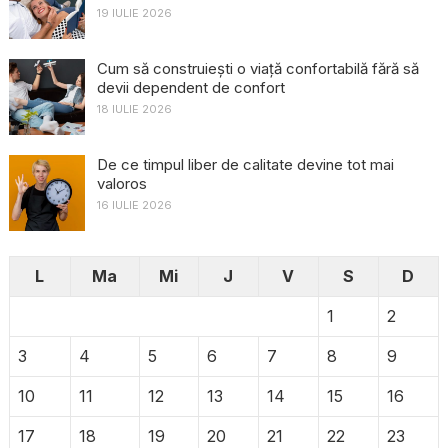
19 IULIE 2026
Cum să construiești o viață confortabilă fără să
devii dependent de confort
18 IULIE 2026
De ce timpul liber de calitate devine tot mai
valoros
16 IULIE 2026
L
Ma
Mi
J
V
S
D
1
2
3
4
5
6
7
8
9
10
11
12
13
14
15
16
17
18
19
20
21
22
23