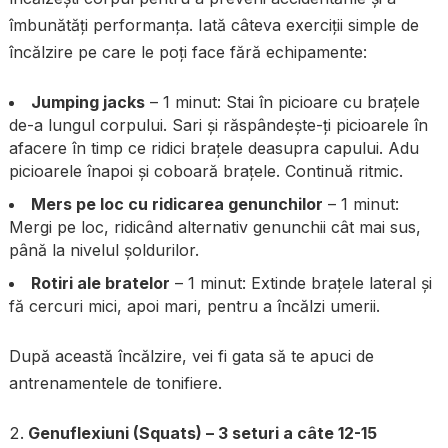
îmbunătăți performanța. Iată câteva exerciții simple de
încălzire pe care le poți face fără echipamente:
Jumping jacks
– 1 minut: Stai în picioare cu brațele
de-a lungul corpului. Sari și răspândește-ți picioarele în
afacere în timp ce ridici brațele deasupra capului. Adu
picioarele înapoi și coboară brațele. Continuă ritmic.
Mers pe loc cu ridicarea genunchilor
– 1 minut:
Mergi pe loc, ridicând alternativ genunchii cât mai sus,
până la nivelul șoldurilor.
Rotiri ale bratelor
– 1 minut: Extinde brațele lateral și
fă cercuri mici, apoi mari, pentru a încălzi umerii.
După această încălzire, vei fi gata să te apuci de
antrenamentele de tonifiere.
Genuflexiuni (Squats) – 3 seturi a câte 12-15