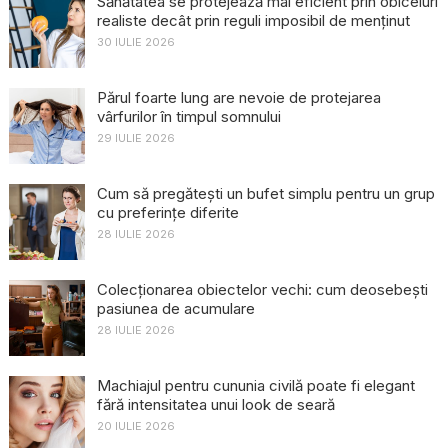
Sănătatea se protejează mai eficient prin obiceiuri
realiste decât prin reguli imposibil de menținut
30 IULIE 2026
Părul foarte lung are nevoie de protejarea
vârfurilor în timpul somnului
29 IULIE 2026
Cum să pregătești un bufet simplu pentru un grup
cu preferințe diferite
28 IULIE 2026
Colecționarea obiectelor vechi: cum deosebești
pasiunea de acumulare
28 IULIE 2026
Machiajul pentru cununia civilă poate fi elegant
fără intensitatea unui look de seară
20 IULIE 2026