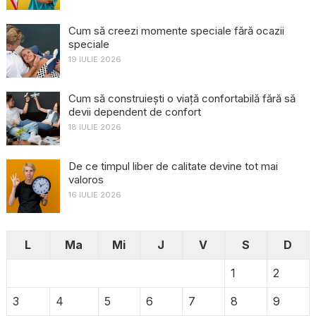
Cum să creezi momente speciale fără ocazii
speciale
19 IULIE 2026
Cum să construiești o viață confortabilă fără să
devii dependent de confort
18 IULIE 2026
De ce timpul liber de calitate devine tot mai
valoros
16 IULIE 2026
L
Ma
Mi
J
V
S
D
1
2
3
4
5
6
7
8
9