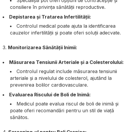
Specialiștii pot oferi opțiuni de contracepție și
consiliere în privința sănătății reproductive.
Depistarea și Tratarea Infertilității:
Controlul medical poate ajuta la identificarea
cauzelor infertilității și poate oferi soluții adecvate.
3.
Monitorizarea Sănătății Inimii:
Măsurarea Tensiunii Arteriale și a Colesterolului:
Controlul regulat include măsurarea tensiunii
arteriale și a nivelului de colesterol, ajutând la
prevenirea bolilor cardiovasculare.
Evaluarea Riscului de Boli de Inimă:
Medicul poate evalua riscul de boli de inimă și
poate oferi recomandări pentru un stil de viață
sănătos.
4.
Screening-ul pentru Boli Cronice: