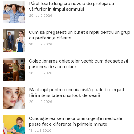
Părul foarte lung are nevoie de protejarea
vârfurilor în timpul somnului
29 IULIE 2026
Cum să pregătești un bufet simplu pentru un grup
cu preferințe diferite
28 IULIE 2026
Colecționarea obiectelor vechi: cum deosebești
pasiunea de acumulare
28 IULIE 2026
Machiajul pentru cununia civilă poate fi elegant
fără intensitatea unui look de seară
20 IULIE 2026
Cunoașterea semnelor unei urgențe medicale
poate face diferența în primele minute
19 IULIE 2026