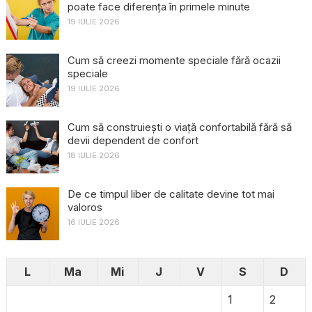
poate face diferența în primele minute
19 IULIE 2026
Cum să creezi momente speciale fără ocazii
speciale
19 IULIE 2026
Cum să construiești o viață confortabilă fără să
devii dependent de confort
18 IULIE 2026
De ce timpul liber de calitate devine tot mai
valoros
16 IULIE 2026
L
Ma
Mi
J
V
S
D
1
2