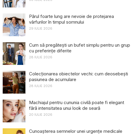
Părul foarte lung are nevoie de protejarea
vârfurilor în timpul somnului
29 IULIE 2026
Cum să pregătești un bufet simplu pentru un grup
cu preferințe diferite
28 IULIE 2026
Colecționarea obiectelor vechi: cum deosebești
pasiunea de acumulare
28 IULIE 2026
Machiajul pentru cununia civilă poate fi elegant
fără intensitatea unui look de seară
20 IULIE 2026
Cunoașterea semnelor unei urgențe medicale