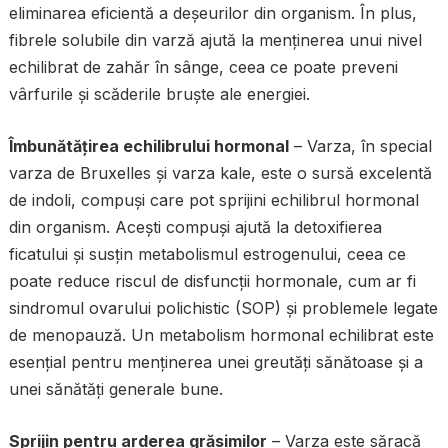
eliminarea eficientă a deșeurilor din organism. În plus,
fibrele solubile din varză ajută la menținerea unui nivel
echilibrat de zahăr în sânge, ceea ce poate preveni
vârfurile și scăderile bruște ale energiei.
Îmbunătățirea echilibrului hormonal
– Varza, în special
varza de Bruxelles și varza kale, este o sursă excelentă
de indoli, compuși care pot sprijini echilibrul hormonal
din organism. Acești compuși ajută la detoxifierea
ficatului și susțin metabolismul estrogenului, ceea ce
poate reduce riscul de disfuncții hormonale, cum ar fi
sindromul ovarului polichistic (SOP) și problemele legate
de menopauză. Un metabolism hormonal echilibrat este
esențial pentru menținerea unei greutăți sănătoase și a
unei sănătăți generale bune.
Sprijin pentru arderea grăsimilor
– Varza este săracă