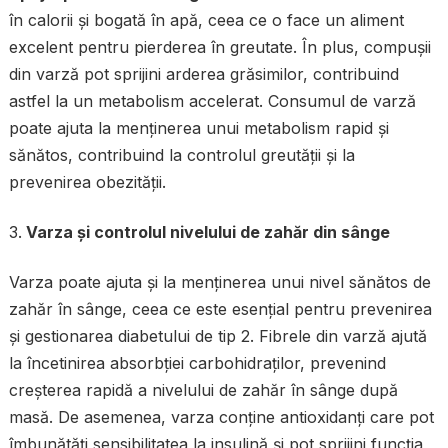
în calorii și bogată în apă, ceea ce o face un aliment
excelent pentru pierderea în greutate. În plus, compușii
din varză pot sprijini arderea grăsimilor, contribuind
astfel la un metabolism accelerat. Consumul de varză
poate ajuta la menținerea unui metabolism rapid și
sănătos, contribuind la controlul greutății și la
prevenirea obezității.
Varza și controlul nivelului de zahăr din sânge
Varza poate ajuta și la menținerea unui nivel sănătos de
zahăr în sânge, ceea ce este esențial pentru prevenirea
și gestionarea diabetului de tip 2. Fibrele din varză ajută
la încetinirea absorbției carbohidraților, prevenind
creșterea rapidă a nivelului de zahăr în sânge după
masă. De asemenea, varza conține antioxidanți care pot
îmbunătăți sensibilitatea la insulină și pot sprijini funcția