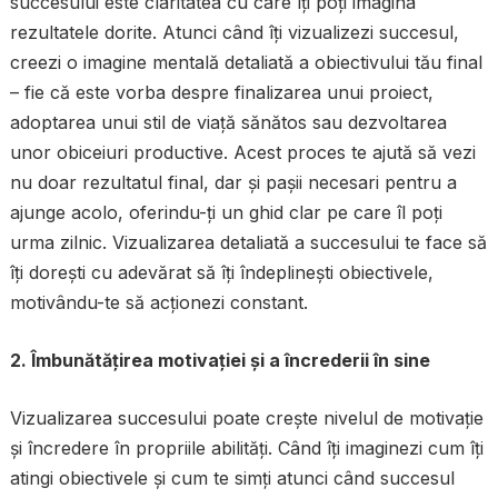
succesului este claritatea cu care îți poți imagina
rezultatele dorite. Atunci când îți vizualizezi succesul,
creezi o imagine mentală detaliată a obiectivului tău final
– fie că este vorba despre finalizarea unui proiect,
adoptarea unui stil de viață sănătos sau dezvoltarea
unor obiceiuri productive. Acest proces te ajută să vezi
nu doar rezultatul final, dar și pașii necesari pentru a
ajunge acolo, oferindu-ți un ghid clar pe care îl poți
urma zilnic. Vizualizarea detaliată a succesului te face să
îți dorești cu adevărat să îți îndeplinești obiectivele,
motivându-te să acționezi constant.
2. Îmbunătățirea motivației și a încrederii în sine
Vizualizarea succesului poate crește nivelul de motivație
și încredere în propriile abilități. Când îți imaginezi cum îți
atingi obiectivele și cum te simți atunci când succesul