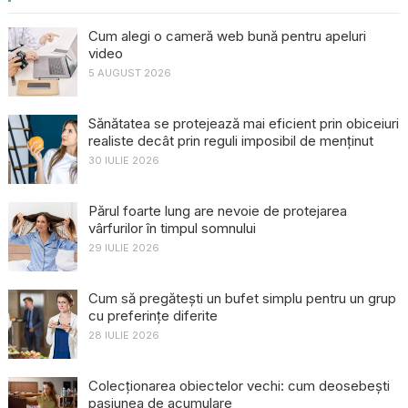
Cum alegi o cameră web bună pentru apeluri
video
5 AUGUST 2026
Sănătatea se protejează mai eficient prin obiceiuri
realiste decât prin reguli imposibil de menținut
30 IULIE 2026
Părul foarte lung are nevoie de protejarea
vârfurilor în timpul somnului
29 IULIE 2026
Cum să pregătești un bufet simplu pentru un grup
cu preferințe diferite
28 IULIE 2026
Colecționarea obiectelor vechi: cum deosebești
pasiunea de acumulare