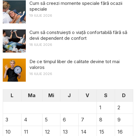
Cum să creezi momente speciale fără ocazii
speciale
19 IULIE 2026
Cum să construiești o viață confortabilă fără să
devii dependent de confort
18 IULIE 2026
De ce timpul liber de calitate devine tot mai
valoros
16 IULIE 2026
L
Ma
Mi
J
V
S
D
1
2
3
4
5
6
7
8
9
10
11
12
13
14
15
16