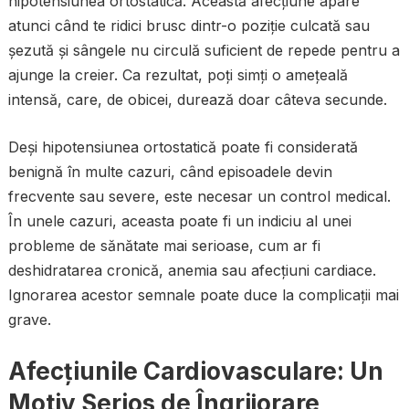
hipotensiunea ortostatică. Această afecțiune apare
atunci când te ridici brusc dintr-o poziție culcată sau
șezută și sângele nu circulă suficient de repede pentru a
ajunge la creier. Ca rezultat, poți simți o amețeală
intensă, care, de obicei, durează doar câteva secunde.
Deși hipotensiunea ortostatică poate fi considerată
benignă în multe cazuri, când episoadele devin
frecvente sau severe, este necesar un control medical.
În unele cazuri, aceasta poate fi un indiciu al unei
probleme de sănătate mai serioase, cum ar fi
deshidratarea cronică, anemia sau afecțiuni cardiace.
Ignorarea acestor semnale poate duce la complicații mai
grave.
Afecțiunile Cardiovasculare: Un
Motiv Serios de Îngrijorare