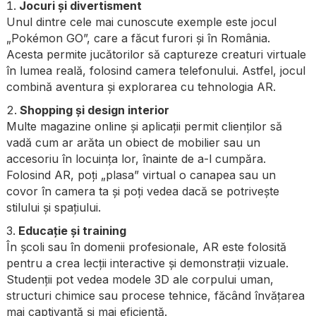
Jocuri și divertisment
Unul dintre cele mai cunoscute exemple este jocul
„Pokémon GO”, care a făcut furori și în România.
Acesta permite jucătorilor să captureze creaturi virtuale
în lumea reală, folosind camera telefonului. Astfel, jocul
combină aventura și explorarea cu tehnologia AR.
Shopping și design interior
Multe magazine online și aplicații permit clienților să
vadă cum ar arăta un obiect de mobilier sau un
accesoriu în locuința lor, înainte de a-l cumpăra.
Folosind AR, poți „plasa” virtual o canapea sau un
covor în camera ta și poți vedea dacă se potrivește
stilului și spațiului.
Educație și training
În școli sau în domenii profesionale, AR este folosită
pentru a crea lecții interactive și demonstrații vizuale.
Studenții pot vedea modele 3D ale corpului uman,
structuri chimice sau procese tehnice, făcând învățarea
mai captivantă și mai eficientă.