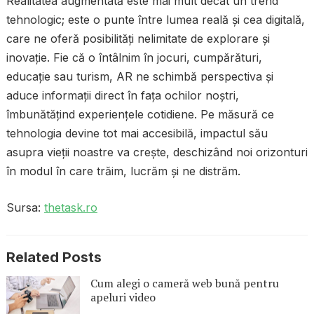
Realitatea augmentată este mai mult decât un trend
tehnologic; este o punte între lumea reală și cea digitală,
care ne oferă posibilități nelimitate de explorare și
inovație. Fie că o întâlnim în jocuri, cumpărături,
educație sau turism, AR ne schimbă perspectiva și
aduce informații direct în fața ochilor noștri,
îmbunătățind experiențele cotidiene. Pe măsură ce
tehnologia devine tot mai accesibilă, impactul său
asupra vieții noastre va crește, deschizând noi orizonturi
în modul în care trăim, lucrăm și ne distrăm.
Sursa:
thetask.ro
Related Posts
Cum alegi o cameră web bună pentru
apeluri video