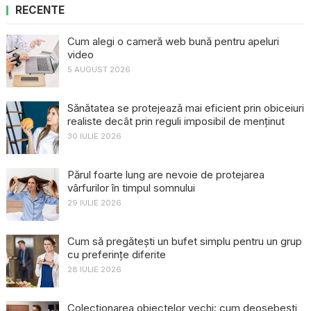
RECENTE
Cum alegi o cameră web bună pentru apeluri
video
5 AUGUST 2026
Sănătatea se protejează mai eficient prin obiceiuri
realiste decât prin reguli imposibil de menținut
30 IULIE 2026
Părul foarte lung are nevoie de protejarea
vârfurilor în timpul somnului
29 IULIE 2026
Cum să pregătești un bufet simplu pentru un grup
cu preferințe diferite
28 IULIE 2026
Colecționarea obiectelor vechi: cum deosebești