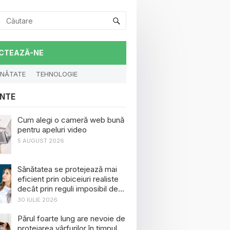
CTEAZĂ-NE
NĂTATE
TEHNOLOGIE
NTE
Cum alegi o cameră web bună
pentru apeluri video
5 AUGUST 2026
Sănătatea se protejează mai
eficient prin obiceiuri realiste
decât prin reguli imposibil de
menținut
30 IULIE 2026
Părul foarte lung are nevoie de
protejarea vârfurilor în timpul