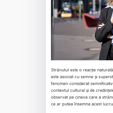
Strănutul este o reacție naturală 
este asociat cu semne și superstiț
fenomen considerat semnificativ ș
contextul cultural și de credințel
observat pe cineva care a strănuta
ce ar putea însemna acest lucru