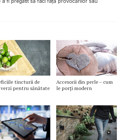
 a fi pregătit să faci față provocărilor sau
ficiile tincturii de
Accesorii din perle – cum
 verzi pentru sănătate
le porți modern