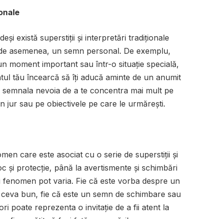
sonale
și există superstiții și interpretări tradiționale
, de asemenea, un semn personal. De exemplu,
r-un moment important sau într-o situație specială,
tul tău încearcă să îți aducă aminte de un anumit
ate semnala nevoia de a te concentra mai mult pe
din jur sau pe obiectivele pe care le urmărești.
omen care este asociat cu o serie de superstiții și
c și protecție, până la avertismente și schimbări
ui fenomen pot varia. Fie că este vorba despre un
 ceva bun, fie că este un semn de schimbare sau
ori poate reprezenta o invitație de a fii atent la