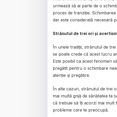
urmează să ai parte de o schimbar
proces de tranziție. Schimbarea po
dar este considerată necesară pe
Strănutul de trei ori și avertis
În unele tradiții, strănutul de t
se poate crede că acest lucru an
Este posibil ca acest fenomen să 
pregătit pentru o schimbare neaș
atenție și pregătire.
În alte cazuri, strănutul de trei
mai multă grijă de sănătatea ta s
că trebuie să îți acorzi mai mult
probleme care te preocupă.