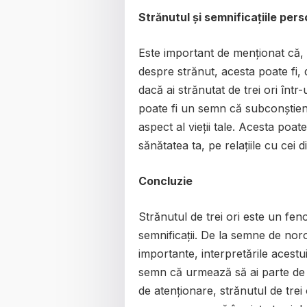
Strănutul și semnificațiile per
Este important de menționat că, de
despre strănut, acesta poate fi
dacă ai strănutat de trei ori înt
poate fi un semn că subconștien
aspect al vieții tale. Acesta po
sănătatea ta, pe relațiile cu cei 
Concluzie
Strănutul de trei ori este un fen
semnificații. De la semne de noro
importante, interpretările acest
semn că urmează să ai parte de
de atenționare, strănutul de trei 