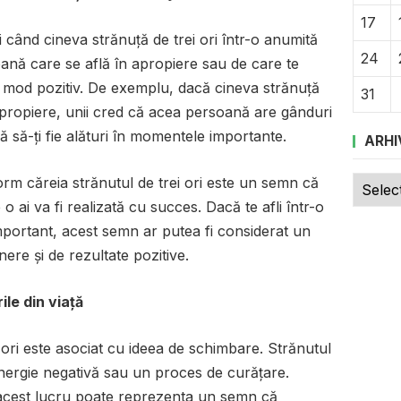
17
i când cineva strănuță de trei ori într-o anumită
24
ană care se află în apropiere sau de care te
n mod pozitiv. De exemplu, dacă cineva strănuță
31
n apropiere, unii cred că acea persoană are gânduri
 să-ți fie alături în momentele importante.
ARHI
Arhive
orm căreia strănutul de trei ori este un semn că
o ai va fi realizată cu succes. Dacă te afli într-o
important, acest semn ar putea fi considerat un
nere și de rezultate pozitive.
ile din viață
i ori este asociat cu ideea de schimbare. Strănutul
energie negativă sau un proces de curățare.
, acest lucru poate reprezenta un semn că