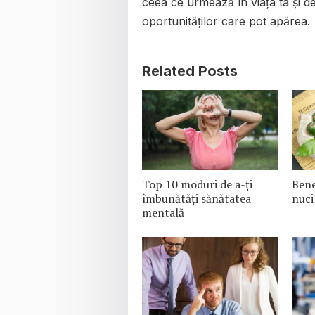
ceea ce urmează în viața ta și de
oportunităților care pot apărea.
Related Posts
Top 10 moduri de a-ți
Bene
îmbunătăți sănătatea
nuci
mentală