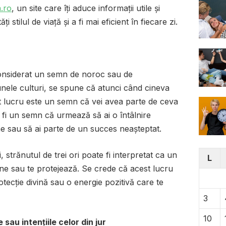
.ro
, un site care îți aduce informații utile și
stilul de viață și a fi mai eficient în fiecare zi.
e considerat un semn de noroc sau de
nele culturi, se spune că atunci când cineva
est lucru este un semn că vei avea parte de ceva
te fi un semn că urmează să ai o întâlnire
e sau să ai parte de un succes neașteptat.
strănutul de trei ori poate fi interpretat ca un
L
ne sau te protejează. Se crede că acest lucru
ecție divină sau o energie pozitivă care te
3
10
e sau intențiile celor din jur