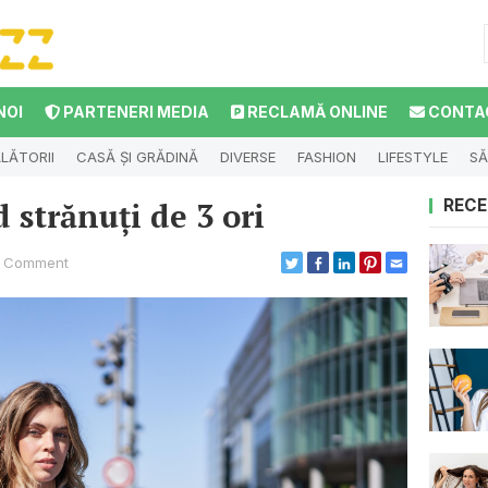
NOI
PARTENERI MEDIA
RECLAMĂ ONLINE
CONTA
LĂTORII
CASĂ ȘI GRĂDINĂ
DIVERSE
FASHION
LIFESTYLE
SĂ
strănuți de 3 ori
RECE
 Comment