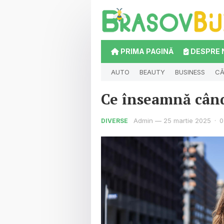
PRIMA PAGINĂ
DESPRE 
AUTO
BEAUTY
BUSINESS
CĂ
Ce înseamnă când 
Admin
—
25 martie 2025
·
0
DIVERSE