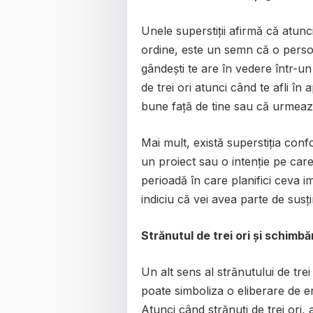
Unele superstiții afirmă că atunc
ordine, este un semn că o perso
gândești te are în vedere într-u
de trei ori atunci când te afli î
bune față de tine sau că urmează
Mai mult, există superstiția conf
un proiect sau o intenție pe care 
perioadă în care planifici ceva 
indiciu că vei avea parte de susți
Strănutul de trei ori și schimbăr
Un alt sens al strănutului de tre
poate simboliza o eliberare de 
Atunci când strănuți de trei ori