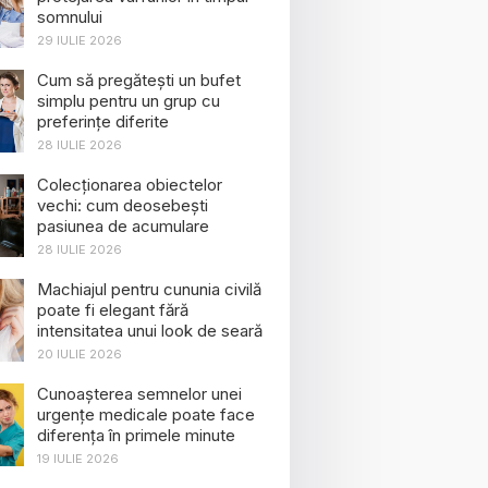
somnului
29 IULIE 2026
Cum să pregătești un bufet
simplu pentru un grup cu
preferințe diferite
28 IULIE 2026
Colecționarea obiectelor
vechi: cum deosebești
pasiunea de acumulare
28 IULIE 2026
Machiajul pentru cununia civilă
poate fi elegant fără
intensitatea unui look de seară
20 IULIE 2026
Cunoașterea semnelor unei
urgențe medicale poate face
diferența în primele minute
19 IULIE 2026