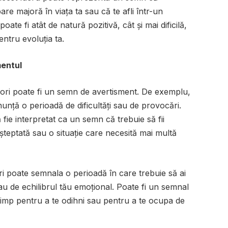
e majoră în viața ta sau că te afli într-un
ate fi atât de natură pozitivă, cât și mai dificilă,
ntru evoluția ta.
mentul
rei ori poate fi un semn de avertisment. De exemplu,
unță o perioadă de dificultăți sau de provocări.
fie interpretat ca un semn că trebuie să fii
teptată sau o situație care necesită mai multă
 ori poate semnala o perioadă în care trebuie să ai
au de echilibrul tău emoțional. Poate fi un semnal
 timp pentru a te odihni sau pentru a te ocupa de