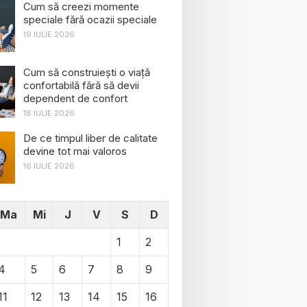
Cum să creezi momente
speciale fără ocazii speciale
19 IULIE 2026
Cum să construiești o viață
confortabilă fără să devii
dependent de confort
18 IULIE 2026
De ce timpul liber de calitate
devine tot mai valoros
16 IULIE 2026
Ma
Mi
J
V
S
D
1
2
4
5
6
7
8
9
11
12
13
14
15
16