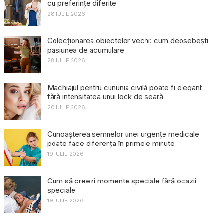
cu preferințe diferite
28 IULIE 2026
Colecționarea obiectelor vechi: cum deosebești
pasiunea de acumulare
28 IULIE 2026
Machiajul pentru cununia civilă poate fi elegant
fără intensitatea unui look de seară
20 IULIE 2026
Cunoașterea semnelor unei urgențe medicale
poate face diferența în primele minute
19 IULIE 2026
Cum să creezi momente speciale fără ocazii
speciale
19 IULIE 2026