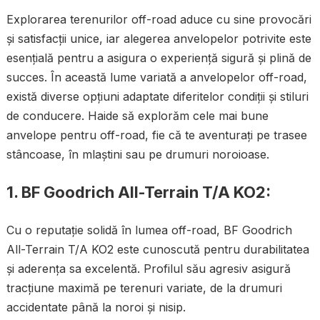
Explorarea terenurilor off-road aduce cu sine provocări
și satisfacții unice, iar alegerea anvelopelor potrivite este
esențială pentru a asigura o experiență sigură și plină de
succes. În această lume variată a anvelopelor off-road,
există diverse opțiuni adaptate diferitelor condiții și stiluri
de conducere. Haide să explorăm cele mai bune
anvelope pentru off-road, fie că te aventurați pe trasee
stâncoase, în mlaștini sau pe drumuri noroioase.
1.
BF Goodrich All-Terrain T/A KO2:
Cu o reputație solidă în lumea off-road, BF Goodrich
All-Terrain T/A KO2 este cunoscută pentru durabilitatea
și aderența sa excelentă. Profilul său agresiv asigură
tracțiune maximă pe terenuri variate, de la drumuri
accidentate până la noroi și nisip.