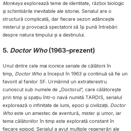
Monkeys
explorează teme de identitate, război biologic
și schimbările inevitabile ale istoriei. Serialul are o
structură complicată, dar fiecare sezon adâncește
misterul și provoacă spectatorii să își pună întrebări
despre natura timpului și a destinului.
5.
Doctor Who
(1963–prezent)
Unul dintre cele mai iconice seriale de călătorii în
timp,
Doctor Who
a început în 1963 și continuă să fie un
favorit al fanilor SF. Urmărind un extraterestru
cunoscut sub numele de „Doctorul”, care călătorește
prin timp și spațiu într-o navă numită TARDIS, serialul
explorează o infinitate de lumi, epoci și civilizații.
Doctor
Who
este un amestec de aventură, mister și umor, iar
tema călătoriilor în timp este explorată constant în
fiecare episod. Serialul a avut multiple regenerări ale