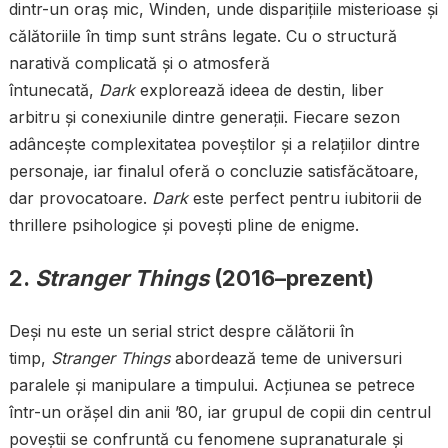
dintr-un oraș mic, Winden, unde disparițiile misterioase și
călătoriile în timp sunt strâns legate. Cu o structură
narativă complicată și o atmosferă
întunecată,
Dark
explorează ideea de destin, liber
arbitru și conexiunile dintre generații. Fiecare sezon
adâncește complexitatea poveștilor și a relațiilor dintre
personaje, iar finalul oferă o concluzie satisfăcătoare,
dar provocatoare.
Dark
este perfect pentru iubitorii de
thrillere psihologice și povești pline de enigme.
2.
Stranger Things
(2016–prezent)
Deși nu este un serial strict despre călătorii în
timp,
Stranger Things
abordează teme de universuri
paralele și manipulare a timpului. Acțiunea se petrece
într-un orășel din anii ’80, iar grupul de copii din centrul
poveștii se confruntă cu fenomene supranaturale și