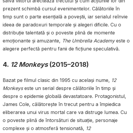
salva viitorul afectează trecutul și cum acțiunile lor din
prezent schimbă cursul evenimentelor. Călătoriile în
timp sunt o parte esențială a poveștii, iar serialul reînvie
ideea de paradoxuri temporale și alegeri dificile. Cu o
distribuție talentată și o poveste plină de momente
emoționante și amuzante,
The Umbrella Academy
este o
alegere perfectă pentru fanii de ficțiune speculativă.
4.
12 Monkeys
(2015–2018)
Bazat pe filmul clasic din 1995 cu același nume,
12
Monkeys
este un serial despre călătoriile în timp și
despre o epidemie globală devastatoare. Protagonistul,
James Cole, călătorește în trecut pentru a împiedica
eliberarea unui virus mortal care va distruge lumea. Cu
o poveste plină de întorsături de situație, personaje
complexe și o atmosferă tensionată,
12