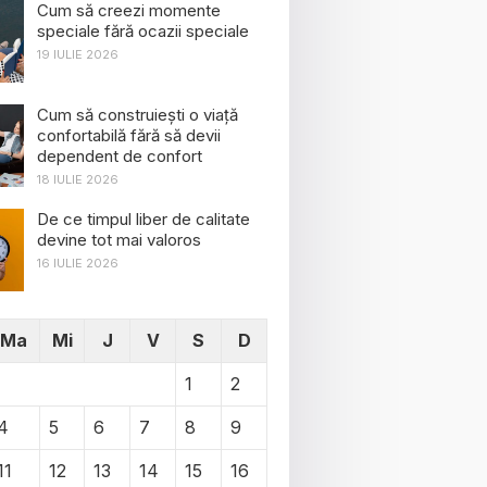
Cum să creezi momente
speciale fără ocazii speciale
19 IULIE 2026
Cum să construiești o viață
confortabilă fără să devii
dependent de confort
18 IULIE 2026
De ce timpul liber de calitate
devine tot mai valoros
16 IULIE 2026
Ma
Mi
J
V
S
D
1
2
4
5
6
7
8
9
11
12
13
14
15
16