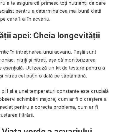
u a te asigura că primesc toți nutrienții de care
cialist pentru a determina cea mai bună dietă
pe care îi ai în acvariu.
ții apei: Cheia longevității
ritic în întreținerea unui acvariu. Peștii sunt
oniac, nitriți și nitrați, așa că monitorizarea
 esențială. Utilizează un kit de testare pentru a
și nitrați cel puțin o dată pe săptămână.
e pH și a unei temperaturi constante este crucială
observi schimbări majore, cum ar fi o creștere a
imediat pentru a corecta problema, cum ar fi
starea filtrării.
: Viața verde a acvariului