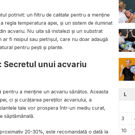
ul potrivit: un filtru de calitate pentru a menține
 a regla temperatura apei, și un sistem de iluminat
din acvariu. Nu uita să instalezi și un substrat
m ar fi nisipul sau pietrișul, care nu doar adaugă
atural pentru pești și plante.
: Secretul unui acvariu
lă pentru a menține un acvariu sănătos. Aceasta
L
, ci și curățarea pereților acvariului, a
și plantele tale vor prospera într-un mediu curat,
are săptămânală.
3
10
aproximativ 20-30%, este recomandată o dată la