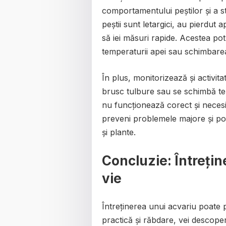
comportamentului peștilor și a s
peștii sunt letargici, au pierdut
să iei măsuri rapide. Acestea pot
temperaturii apei sau schimbarea
În plus, monitorizează și activitat
brusc tulbure sau se schimbă tem
nu funcționează corect și necesită
preveni problemele majore și pot
și plante.
Concluzie: Întrețin
vie
Întreținerea unui acvariu poate 
practică și răbdare, vei descoper