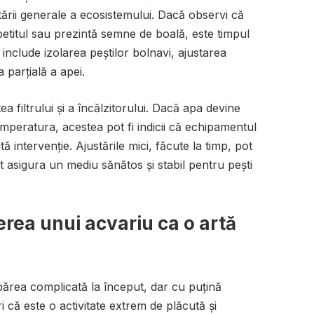
tării generale a ecosistemului. Dacă observi că
 apetitul sau prezintă semne de boală, este timpul
 include izolarea peștilor bolnavi, ajustarea
 parțială a apei.
ea filtrului și a încălzitorului. Dacă apa devine
peratura, acestea pot fi indicii că echipamentul
 intervenție. Ajustările mici, făcute la timp, pot
 asigura un mediu sănătos și stabil pentru pești
erea unui acvariu ca o artă
părea complicată la început, dar cu puțină
i că este o activitate extrem de plăcută și