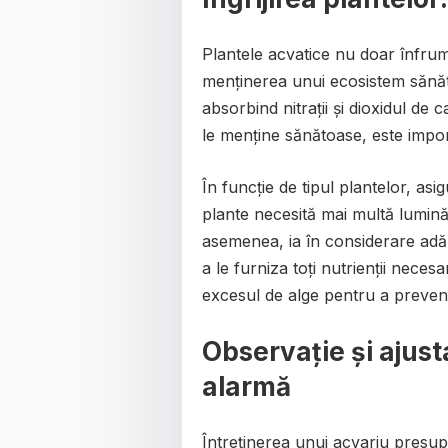
Plantele acvatice nu doar înfrum
menținerea unui ecosistem sănătos
absorbind nitrații și dioxidul de 
le menține sănătoase, este importa
În funcție de tipul plantelor, as
plante necesită mai multă lumină
asemenea, ia în considerare adă
a le furniza toți nutrienții nece
excesul de alge pentru a preven
Observație și ajust
alarmă
Întreținerea unui acvariu presu