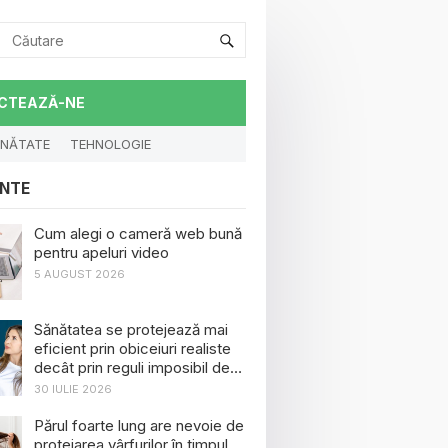
CTEAZĂ-NE
NĂTATE
TEHNOLOGIE
NTE
Cum alegi o cameră web bună
pentru apeluri video
5 AUGUST 2026
Sănătatea se protejează mai
eficient prin obiceiuri realiste
decât prin reguli imposibil de
menținut
30 IULIE 2026
Părul foarte lung are nevoie de
protejarea vârfurilor în timpul