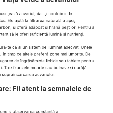
usețează acvariul, dar și contribuie la
. Ele ajută la filtrarea naturală a apei,
carbon, și oferă adăpost și hrană peștilor. Pentru a
nt să le oferi suficientă lumină și nutrienți.
igură-te că ai un sistem de iluminat adecvat. Unele
, în timp ce altele preferă zone mai umbrite. De
ugarea de îngrășăminte lichide sau tablete pentru
sari. Taie frunzele moarte sau bolnave și curăță
i supraîncărcarea acvariului.
are: Fii atent la semnalele de
pune și observarea constantă a