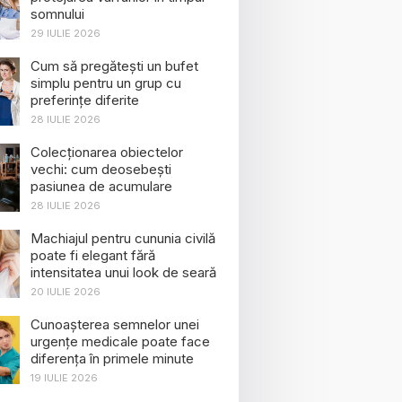
somnului
29 IULIE 2026
Cum să pregătești un bufet
simplu pentru un grup cu
preferințe diferite
28 IULIE 2026
Colecționarea obiectelor
vechi: cum deosebești
pasiunea de acumulare
28 IULIE 2026
Machiajul pentru cununia civilă
poate fi elegant fără
intensitatea unui look de seară
20 IULIE 2026
Cunoașterea semnelor unei
urgențe medicale poate face
diferența în primele minute
19 IULIE 2026