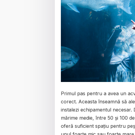
Primul pas pentru a avea un acva
corect. Aceasta înseamnă să aleg
instalezi echipamentul necesar. 
mărime medie, între 50 și 100 de l
oferă suficient spațiu pentru peșt
unul foarte mic sau foarte mare