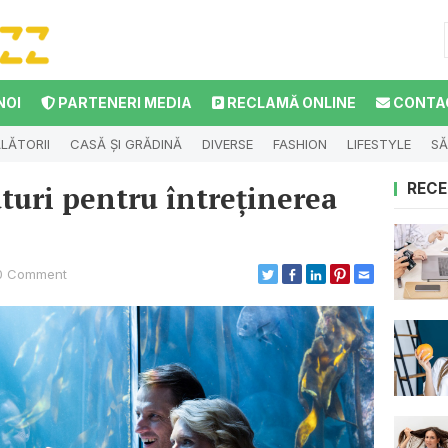
NOI
PARTENERI MEDIA
RECLAMĂ ONLINE
CONTA
LĂTORII
CASĂ ȘI GRĂDINĂ
DIVERSE
FASHION
LIFESTYLE
SĂ
turi pentru întreținerea
RECE
0 Comment