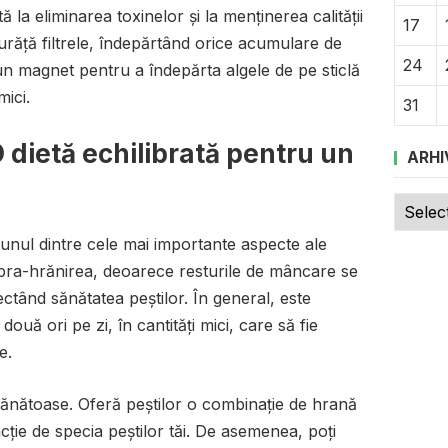
 la eliminarea toxinelor și la menținerea calității
17
 curăță filtrele, îndepărtând orice acumulare de
24
 un magnet pentru a îndepărta algele de pe sticlă
mici.
31
O dietă echilibrată pentru un
ARHI
Arhive
 unul dintre cele mai importante aspecte ale
 supra-hrănirea, deoarece resturile de mâncare se
tând sănătatea peștilor. În general, este
ouă ori pe zi, în cantități mici, care să fie
e.
 sănătoase. Oferă peștilor o combinație de hrană
cție de specia peștilor tăi. De asemenea, poți