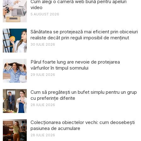
Cum alegi o cameră web bună pentru apeluri
video
5 AUGUST 2026
Sănătatea se protejează mai eficient prin obiceiuri
realiste decât prin reguli imposibil de menținut
30 IULIE 2026
Părul foarte lung are nevoie de protejarea
vârfurilor în timpul somnului
29 IULIE 2026
Cum să pregătești un bufet simplu pentru un grup
cu preferințe diferite
28 IULIE 2026
Colecționarea obiectelor vechi: cum deosebești
pasiunea de acumulare
28 IULIE 2026