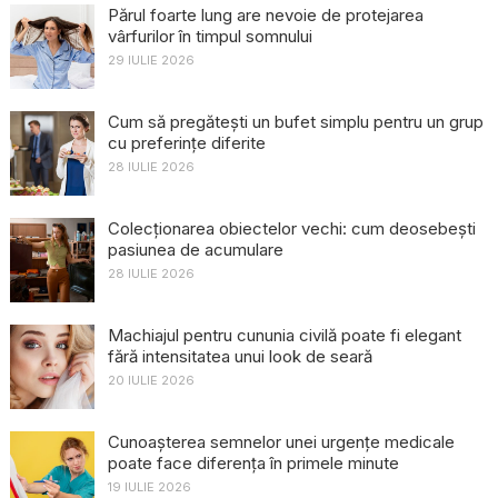
Părul foarte lung are nevoie de protejarea
vârfurilor în timpul somnului
29 IULIE 2026
Cum să pregătești un bufet simplu pentru un grup
cu preferințe diferite
28 IULIE 2026
Colecționarea obiectelor vechi: cum deosebești
pasiunea de acumulare
28 IULIE 2026
Machiajul pentru cununia civilă poate fi elegant
fără intensitatea unui look de seară
20 IULIE 2026
Cunoașterea semnelor unei urgențe medicale
poate face diferența în primele minute
19 IULIE 2026