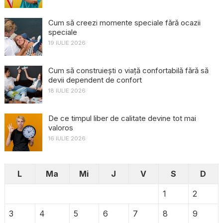
Cum să creezi momente speciale fără ocazii
speciale
19 IULIE 2026
Cum să construiești o viață confortabilă fără să
devii dependent de confort
18 IULIE 2026
De ce timpul liber de calitate devine tot mai
valoros
16 IULIE 2026
L
Ma
Mi
J
V
S
D
1
2
3
4
5
6
7
8
9