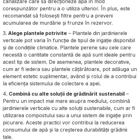
canalizare care să direcționeze apa în mod
corespunzător pentru a o utiliza ulterior. În plus, este
recomandat să folosești filtre pentru a preveni
acumularea de murdărie și frunze în rezervor.
Alege plantele potrivite
– Plantele din jardinierele
verticale pot varia în funcție de tipul de irigație disponibil
și de condițiile climatice. Plantele perene sau cele care
necesită o cantitate constantă de apă sunt ideale pentru
acest tip de sistem. De asemenea, plantele decorative,
cum ar fi iedera sau plantele cățărătoare, pot adăuga un
element estetic suplimentar, având și rolul de a contribui
la eficiența sistemului de colectare a apei.
Combină cu alte soluții de grădinărit sustenabil
–
Pentru un impact mai mare asupra mediului, combină
jardinierele verticale cu alte soluții sustenabile, cum ar fi
utilizarea compostului sau a unui sistem de irigație prin
picurare. Aceste practici vor contribui la reducerea
consumului de apă și la creșterea durabilității grădinii
tale.