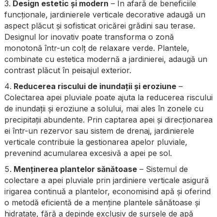
Design estetic și modern
– În afară de beneficiile
funcționale, jardinierele verticale decorative adaugă un
aspect plăcut și sofisticat oricărei grădini sau terase.
Designul lor inovativ poate transforma o zonă
monotonă într-un colț de relaxare verde. Plantele,
combinate cu estetica modernă a jardinierei, adaugă un
contrast plăcut în peisajul exterior.
Reducerea riscului de inundații și eroziune
–
Colectarea apei pluviale poate ajuta la reducerea riscului
de inundații și eroziune a solului, mai ales în zonele cu
precipitații abundente. Prin captarea apei și direcționarea
ei într-un rezervor sau sistem de drenaj, jardinierele
verticale contribuie la gestionarea apelor pluviale,
prevenind acumularea excesivă a apei pe sol.
Menținerea plantelor sănătoase
– Sistemul de
colectare a apei pluviale prin jardiniere verticale asigură
irigarea continuă a plantelor, economisind apă și oferind
o metodă eficientă de a menține plantele sănătoase și
hidratate, fără a depinde exclusiv de sursele de apă