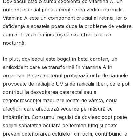
Dovleacul este o sursă excelentă de vitamina A, un
nutrient esențial pentru menținerea vederii normale.
Vitamina A este un component crucial al retinei, iar o
deficiență a acesteia poate duce la probleme de vedere,
cum ar fi vederea încețoșată sau chiar orbirea
nocturnă.
În plus, dovleacul este bogat în beta-caroten, un
antioxidant care se transformă în vitamina A în
organism. Beta-carotenul protejează ochii de daunele
provocate de radiațiile UV și de radicalii liberi, care pot
contribui la dezvoltarea cataractei sau a
degenerescenței maculare legate de vârstă, două
afecțiuni care afectează vederea pe măsură ce
îmbătrânim. Consumul regulat de dovleac copt poate
sprijini sănătatea oculară pe termen lung și poate
preveni deteriorarea celulelor din ochi, contribuind la