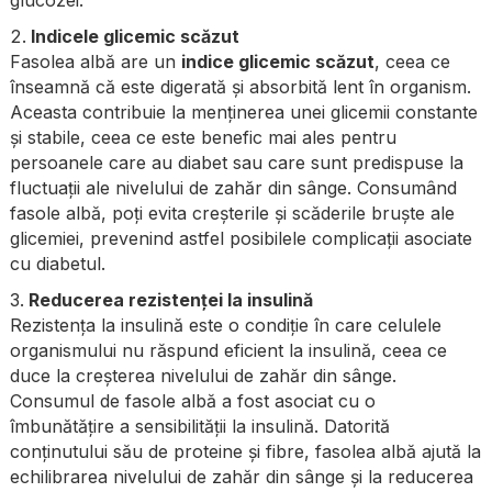
Indicele glicemic scăzut
Fasolea albă are un
indice glicemic scăzut
, ceea ce
înseamnă că este digerată și absorbită lent în organism.
Aceasta contribuie la menținerea unei glicemii constante
și stabile, ceea ce este benefic mai ales pentru
persoanele care au diabet sau care sunt predispuse la
fluctuații ale nivelului de zahăr din sânge. Consumând
fasole albă, poți evita creșterile și scăderile bruște ale
glicemiei, prevenind astfel posibilele complicații asociate
cu diabetul.
Reducerea rezistenței la insulină
Rezistența la insulină este o condiție în care celulele
organismului nu răspund eficient la insulină, ceea ce
duce la creșterea nivelului de zahăr din sânge.
Consumul de fasole albă a fost asociat cu o
îmbunătățire a sensibilității la insulină. Datorită
conținutului său de proteine și fibre, fasolea albă ajută la
echilibrarea nivelului de zahăr din sânge și la reducerea