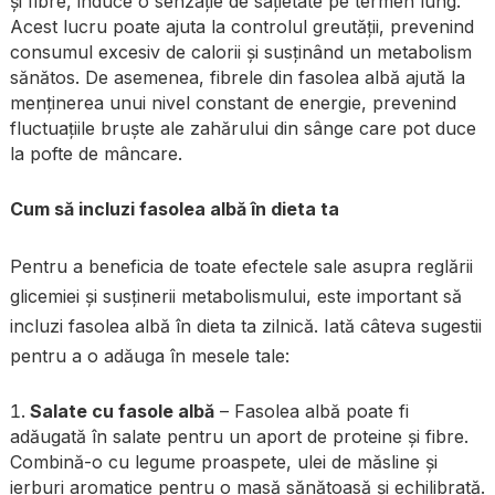
și fibre, induce o senzație de sațietate pe termen lung.
Acest lucru poate ajuta la controlul greutății, prevenind
consumul excesiv de calorii și susținând un metabolism
sănătos. De asemenea, fibrele din fasolea albă ajută la
menținerea unui nivel constant de energie, prevenind
fluctuațiile bruște ale zahărului din sânge care pot duce
la pofte de mâncare.
Cum să incluzi fasolea albă în dieta ta
Pentru a beneficia de toate efectele sale asupra reglării
glicemiei și susținerii metabolismului, este important să
incluzi fasolea albă în dieta ta zilnică. Iată câteva sugestii
pentru a o adăuga în mesele tale:
Salate cu fasole albă
– Fasolea albă poate fi
adăugată în salate pentru un aport de proteine și fibre.
Combină-o cu legume proaspete, ulei de măsline și
ierburi aromatice pentru o masă sănătoasă și echilibrată.