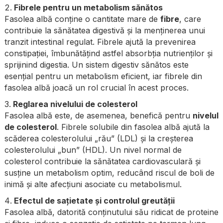
Fibrele pentru un metabolism sănătos
Fasolea albă conține o cantitate mare de
fibre
, care
contribuie la sănătatea digestivă și la menținerea unui
tranzit intestinal regulat. Fibrele ajută la prevenirea
constipației, îmbunătățind astfel absorbția nutrienților și
sprijinind digestia. Un sistem digestiv sănătos este
esențial pentru un metabolism eficient, iar fibrele din
fasolea albă joacă un rol crucial în acest proces.
Reglarea nivelului de colesterol
Fasolea albă este, de asemenea, benefică pentru
nivelul
de colesterol
. Fibrele solubile din fasolea albă ajută la
scăderea colesterolului „rău” (LDL) și la creșterea
colesterolului „bun” (HDL). Un nivel normal de
colesterol contribuie la sănătatea cardiovasculară și
susține un metabolism optim, reducând riscul de boli de
inimă și alte afecțiuni asociate cu metabolismul.
Efectul de sațietate și controlul greutății
Fasolea albă, datorită conținutului său ridicat de proteine