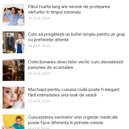
Părul foarte lung are nevoie de protejarea
vârfurilor în timpul somnului
29 IULIE 2026
Cum să pregătești un bufet simplu pentru un grup
cu preferințe diferite
28 IULIE 2026
Colecționarea obiectelor vechi: cum deosebești
pasiunea de acumulare
28 IULIE 2026
Machiajul pentru cununia civilă poate fi elegant
fără intensitatea unui look de seară
20 IULIE 2026
Cunoașterea semnelor unei urgențe medicale
poate face diferența în primele minute
19 IULIE 2026