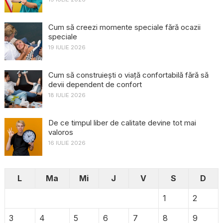
Cum să creezi momente speciale fără ocazii
speciale
19 IULIE 2026
Cum să construiești o viață confortabilă fără să
devii dependent de confort
18 IULIE 2026
De ce timpul liber de calitate devine tot mai
valoros
16 IULIE 2026
L
Ma
Mi
J
V
S
D
1
2
3
4
5
6
7
8
9