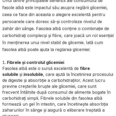
Unul dintre principalele beneficii ale consumului de
fasole albă este impactul său asupra reglării glicemiei,
ceea ce face din aceasta o alegere excelentă pentru
persoanele care doresc să-și controleze nivelul de
zahăr din sânge. Fasolea albă conține o combinație de
carbohidrați complecși și fibre, care joacă un rol esențial
în menținerea unui nivel stabil de glicemie. Iată cum
fasolea albă poate ajuta la reglarea glicemiei:
Fibrele și controlul glicemiei
Fasolea albă este o sursă excelentă de
fibre
solubile
și
insolubile
, care ajută la încetinirea procesului
de digestie și absorbție a carbohidraților. Acest lucru
previne creșterile bruște ale glicemiei, care sunt
frecvent întâlnite după consumul de alimente bogate în
carbohidrați simpli. Fibrele solubile din fasolea albă
formează un gel în intestin, care încetinește absorbția
zaharurilor în sânge și asigură o eliberare treptată a
glucozei.