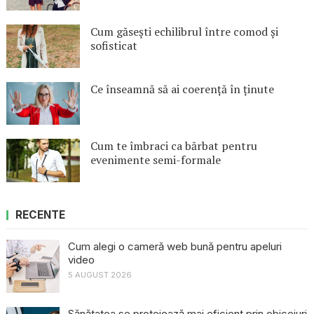
Cum găsești echilibrul între comod și
sofisticat
Ce înseamnă să ai coerență în ținute
Cum te îmbraci ca bărbat pentru
evenimente semi-formale
RECENTE
Cum alegi o cameră web bună pentru apeluri
video
5 AUGUST 2026
Sănătatea se protejează mai eficient prin obiceiuri