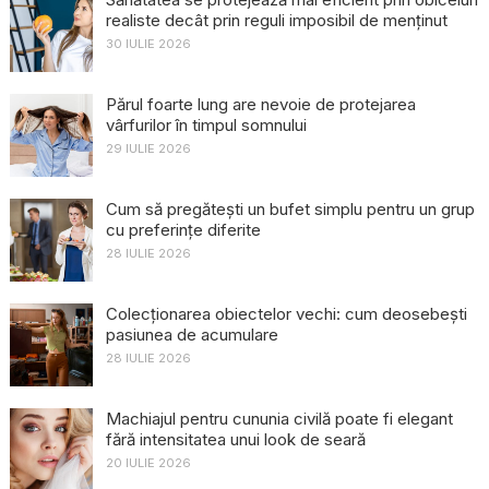
realiste decât prin reguli imposibil de menținut
30 IULIE 2026
Părul foarte lung are nevoie de protejarea
vârfurilor în timpul somnului
29 IULIE 2026
Cum să pregătești un bufet simplu pentru un grup
cu preferințe diferite
28 IULIE 2026
Colecționarea obiectelor vechi: cum deosebești
pasiunea de acumulare
28 IULIE 2026
Machiajul pentru cununia civilă poate fi elegant
fără intensitatea unui look de seară
20 IULIE 2026