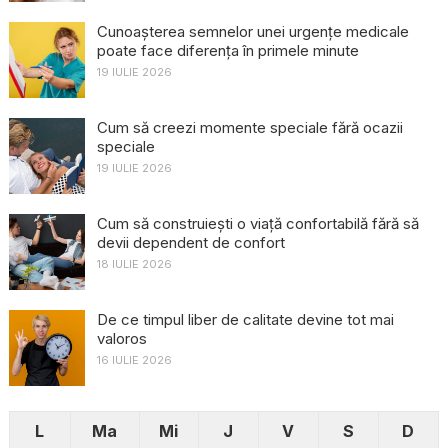
Cunoașterea semnelor unei urgențe medicale
poate face diferența în primele minute
19 IULIE 2026
Cum să creezi momente speciale fără ocazii
speciale
19 IULIE 2026
Cum să construiești o viață confortabilă fără să
devii dependent de confort
18 IULIE 2026
De ce timpul liber de calitate devine tot mai
valoros
16 IULIE 2026
L
Ma
Mi
J
V
S
D