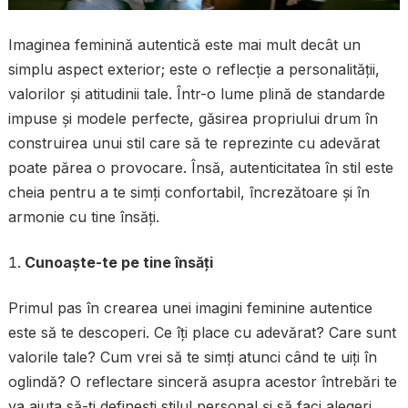
Imaginea feminină autentică este mai mult decât un
simplu aspect exterior; este o reflecție a personalității,
valorilor și atitudinii tale. Într-o lume plină de standarde
impuse și modele perfecte, găsirea propriului drum în
construirea unui stil care să te reprezinte cu adevărat
poate părea o provocare. Însă, autenticitatea în stil este
cheia pentru a te simți confortabil, încrezătoare și în
armonie cu tine însăți.
Cunoaște-te pe tine însăți
Primul pas în crearea unei imagini feminine autentice
este să te descoperi. Ce îți place cu adevărat? Care sunt
valorile tale? Cum vrei să te simți atunci când te uiți în
oglindă? O reflectare sinceră asupra acestor întrebări te
va ajuta să-ți definești stilul personal și să faci alegeri