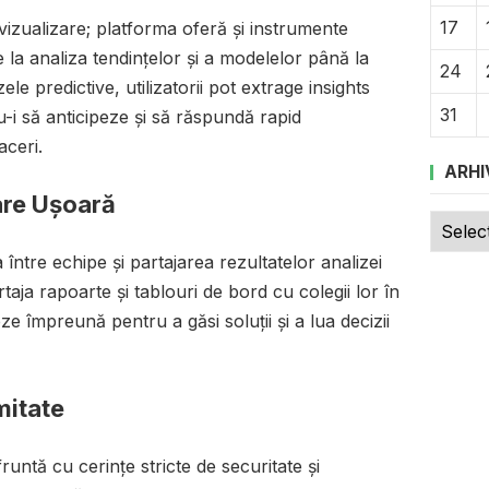
17
izualizare; platforma oferă și instrumente
 la analiza tendințelor și a modelelor până la
24
e predictive, utilizatorii pot extrage insights
31
u-i să anticipeze și să răspundă rapid
aceri.
ARHI
are Ușoară
Arhive
între echipe și partajarea rezultatelor analizei
artaja rapoarte și tablouri de bord cu colegii lor în
ze împreună pentru a găsi soluții și a lua decizii
mitate
runtă cu cerințe stricte de securitate și