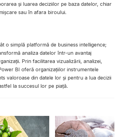
orarea și luarea deciziilor pe baza datelor, chiar
 mișcare sau în afara biroului.
t o simplă platformă de business intelligence;
ansformă analiza datelor într-un avantaj
nizații. Prin facilitarea vizualizării, analizei,
, Power BI oferă organizațiilor instrumentele
s valoroase din datele lor și pentru a lua decizii
stfel la succesul lor pe piață.