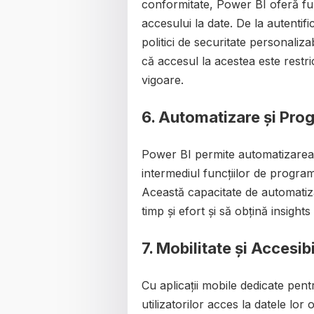
conformitate, Power BI oferă func
accesului la date. De la autentif
politici de securitate personaliza
că accesul la acestea este restr
vigoare.
6. Automatizare și Pro
Power BI permite automatizarea p
intermediul funcțiilor de programar
Această capacitate de automatiz
timp și efort și să obțină insights
7. Mobilitate și Accesibi
Cu aplicații mobile dedicate pe
utilizatorilor acces la datele lor