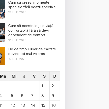
Cum să creezi momente
speciale fără ocazii speciale
19 IULIE 2026
Cum să construiești o viață
confortabilă fără să devii
dependent de confort
18 IULIE 2026
De ce timpul liber de calitate
devine tot mai valoros
16 IULIE 2026
Ma
Mi
J
V
S
D
1
2
4
5
6
7
8
9
11
12
13
14
15
16