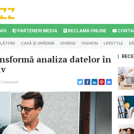
NOI
PARTENERI MEDIA
RECLAMĂ ONLINE
CONTA
LĂTORII
CASĂ ȘI GRĂDINĂ
DIVERSE
FASHION
LIFESTYLE
SĂ
nsformă analiza datelor în
RECE
iv
 Comment