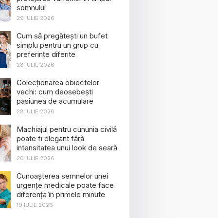
somnului
29 IULIE 2026
Cum să pregătești un bufet
simplu pentru un grup cu
preferințe diferite
28 IULIE 2026
Colecționarea obiectelor
vechi: cum deosebești
pasiunea de acumulare
28 IULIE 2026
Machiajul pentru cununia civilă
poate fi elegant fără
intensitatea unui look de seară
20 IULIE 2026
Cunoașterea semnelor unei
urgențe medicale poate face
diferența în primele minute
19 IULIE 2026