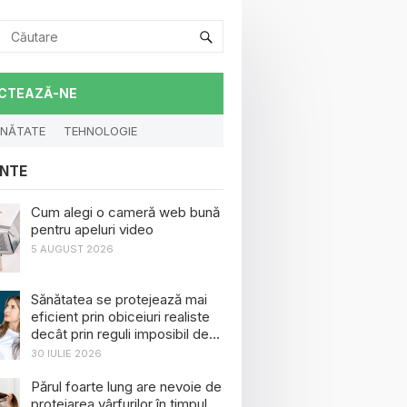
CTEAZĂ-NE
NĂTATE
TEHNOLOGIE
NTE
Cum alegi o cameră web bună
pentru apeluri video
5 AUGUST 2026
Sănătatea se protejează mai
eficient prin obiceiuri realiste
decât prin reguli imposibil de
menținut
30 IULIE 2026
Părul foarte lung are nevoie de
protejarea vârfurilor în timpul