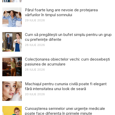
Părul foarte lung are nevoie de protejarea
vârfurilor în timpul somnului
29 IULIE 2026
Cum să pregătești un bufet simplu pentru un grup
cu preferințe diferite
28 IULIE 2026
Colecționarea obiectelor vechi: cum deosebești
pasiunea de acumulare
28 IULIE 2026
Machiajul pentru cununia civilă poate fi elegant
fără intensitatea unui look de seară
20 IULIE 2026
Cunoașterea semnelor unei urgențe medicale
poate face diferența în primele minute