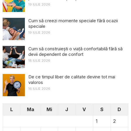
19 IULIE 2026
Cum să creezi momente speciale fără ocazii
speciale
19 IULIE 2026
Cum să construiești o viață confortabilă fără să
devii dependent de confort
18 IULIE 2026
De ce timpul liber de calitate devine tot mai
valoros
16 IULIE 2026
L
Ma
Mi
J
V
S
D
1
2