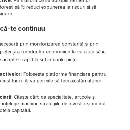
ctive
: Pe măsură ce se apropie termenul
dorești să îți reduci expunerea la riscuri și să
sigure.
ucă-te continuu
 necesară prin monitorizarea constantă și prin
eței și a trendurilor economice te va ajuta să iei
 adaptezi rapid la schimbările pieței.
activelor
: Folosește platforme financiare pentru
Acest lucru îți va permite să faci ajustări atunci
ciară
: Citește cărți de specialitate, articole și
nțelege mai bine strategiile de investiții și modul
oteja capitalul.