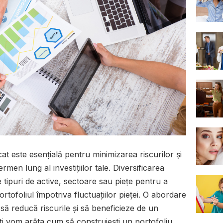
cat este esențială pentru minimizarea riscurilor și
en lung al investițiilor tale. Diversificarea
 tipuri de active, sectoare sau piețe pentru a
portofoliul împotriva fluctuațiilor pieței. O abordare
i să reducă riscurile și să beneficieze de un
îți vom arăta cum să construiești un portofoliu