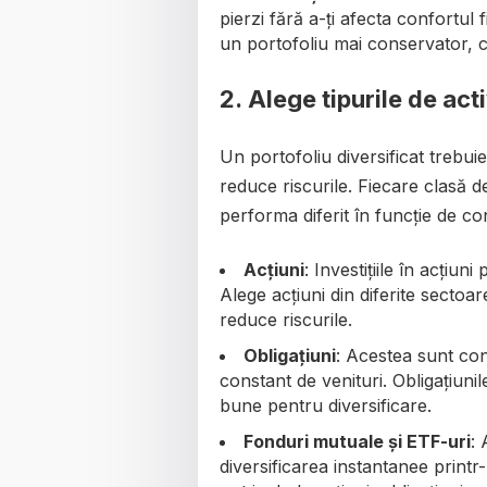
pierzi fără a-ți afecta confortul
un portofoliu mai conservator, cu
2.
Alege tipurile de act
Un portofoliu diversificat trebui
reduce riscurile. Fiecare clasă de
performa diferit în funcție de co
Acțiuni
: Investițiile în acțiun
Alege acțiuni din diferite sectoa
reduce riscurile.
Obligațiuni
: Acestea sunt cons
constant de venituri. Obligațiuni
bune pentru diversificare.
Fonduri mutuale și ETF-uri
: 
diversificarea instantanee printr