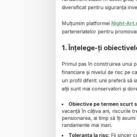
diversificat pentru siguranța invest
Mulțumim platformei
Night-Art.
parteneriatelor pentru promovarea 
1.
Înțelege-ți obiectivele
Primul pas în construirea unui por
financiare și nivelul de risc pe c
un profil diferit: unii preferă să
alții sunt mai conservatori și dor
Obiective pe termen scurt s
vacanță în câțiva ani, riscurile t
pensionarea, ai timp să îți asumi
randamente mai mari.
Toleranța la risc
: Fii sincer 