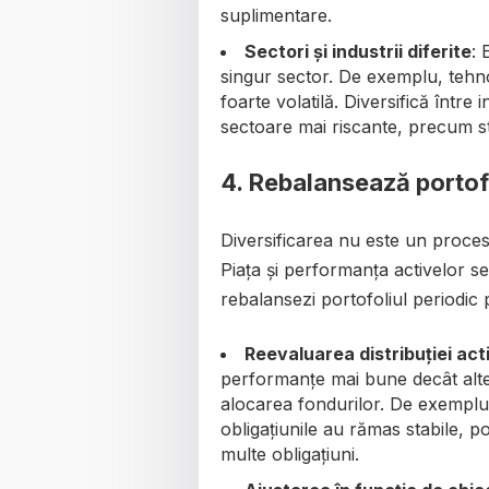
suplimentare.
Sectori și industrii diferite
: 
singur sector. De exemplu, tehn
foarte volatilă. Diversifică între 
sectoare mai riscante, precum s
4.
Rebalansează portofo
Diversificarea nu este un proces 
Piața și performanța activelor s
rebalansezi portofoliul periodic 
Reevaluarea distribuției act
performanțe mai bune decât altele,
alocarea fondurilor. De exemplu, 
obligațiunile au rămas stabile, p
multe obligațiuni.