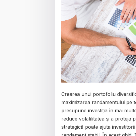
Crearea unui portofoliu diversifi
maximizarea randamentului pe term
presupune investiția în mai multe
reduce volatilitatea și a proteja 
strategică poate ajuta investitori
randament stabil. În acest ghid, 