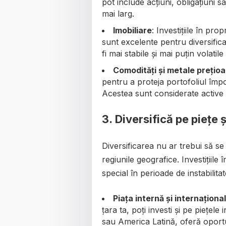
pot include acțiuni, obligațiuni s
mai larg.
Imobiliare
: Investițiile în pro
sunt excelente pentru diversifica
fi mai stabile și mai puțin volatile
Comodități și metale prețio
pentru a proteja portofoliul împo
Acestea sunt considerate active 
3.
Diversifică pe piețe ș
Diversificarea nu ar trebui să se li
regiunile geografice. Investițiile 
special în perioade de instabilit
Piața internă și internaționa
țara ta, poți investi și pe piețel
sau America Latină, oferă oportun