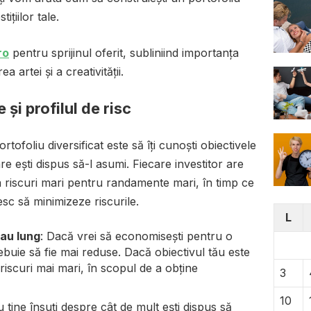
ițiilor tale.
ro
pentru sprijinul oferit, subliniind importanța
artei și a creativității.
 și profilul de risc
tofoliu diversificat este să îți cunoști obiectivele
are ești dispus să-l asumi. Fiecare investitor are
 ia riscuri mari pentru randamente mari, în timp ce
esc să minimizeze riscurile.
L
au lung
: Dacă vrei să economisești pentru o
rebuie să fie mai reduse. Dacă obiectivul tău este
 riscuri mai mari, în scopul de a obține
3
10
cu tine însuți despre cât de mult ești dispus să