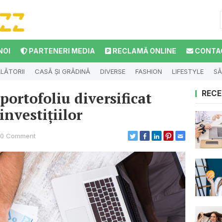
NOI
PARTENERI MEDIA
RECLAMĂ ONLINE
CONTA
LĂTORII
CASĂ ȘI GRĂDINĂ
DIVERSE
FASHION
LIFESTYLE
SĂ
portofoliu diversificat
RECE
investițiilor
0 Comment