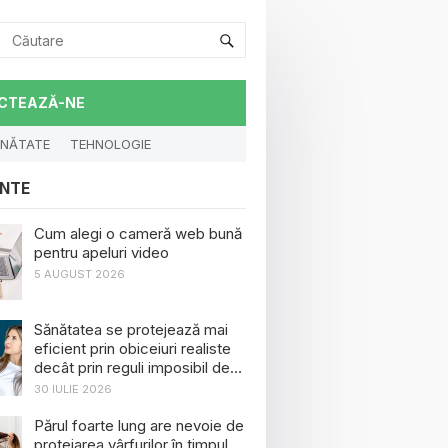
CTEAZĂ-NE
NĂTATE
TEHNOLOGIE
NTE
Cum alegi o cameră web bună
pentru apeluri video
5 AUGUST 2026
Sănătatea se protejează mai
eficient prin obiceiuri realiste
decât prin reguli imposibil de
menținut
30 IULIE 2026
Părul foarte lung are nevoie de
protejarea vârfurilor în timpul