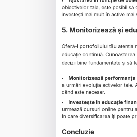
Ajustarea în funcție de obie
obiectivelor tale, este posibil să 
investești mai mult în active mai 
5.
Monitorizează și ed
Oferă-i portofoliului tău atenția
educație continuă. Cunoașterea pi
decizii bine fundamentate și să te
Monitorizează performanța 
a urmări evoluția activelor tale. 
când este necesar.
Investește în educație finan
urmează cursuri online pentru a î
în care diversificarea îți poate pr
Concluzie