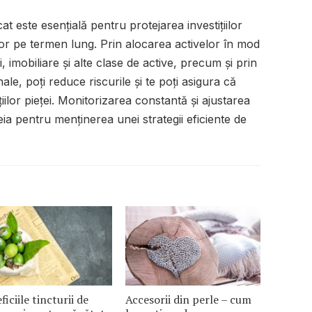
at este esențială pentru protejarea investițiilor
or pe termen lung. Prin alocarea activelor în mod
ni, imobiliare și alte clase de active, precum și prin
nale, poți reduce riscurile și te poți asigura că
țiilor pieței. Monitorizarea constantă și ajustarea
eia pentru menținerea unei strategii eficiente de
ficiile tincturii de
Accesorii din perle – cum