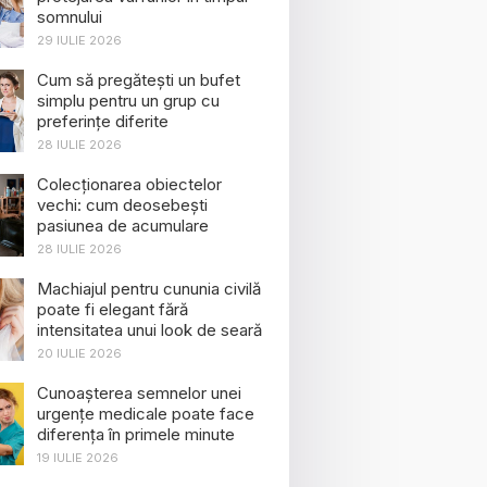
somnului
29 IULIE 2026
Cum să pregătești un bufet
simplu pentru un grup cu
preferințe diferite
28 IULIE 2026
Colecționarea obiectelor
vechi: cum deosebești
pasiunea de acumulare
28 IULIE 2026
Machiajul pentru cununia civilă
poate fi elegant fără
intensitatea unui look de seară
20 IULIE 2026
Cunoașterea semnelor unei
urgențe medicale poate face
diferența în primele minute
19 IULIE 2026