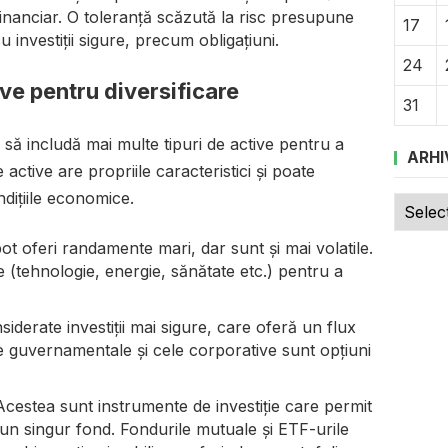
 financiar. O toleranță scăzută la risc presupune
17
 investiții sigure, precum obligațiuni.
24
ive pentru diversificare
31
e să includă mai multe tipuri de active pentru a
ARHI
 active are propriile caracteristici și poate
ndițiile economice.
Arhive
i pot oferi randamente mari, dar sunt și mai volatile.
re (tehnologie, energie, sănătate etc.) pentru a
iderate investiții mai sigure, care oferă un flux
le guvernamentale și cele corporative sunt opțiuni
Acestea sunt instrumente de investiție care permit
-un singur fond. Fondurile mutuale și ETF-urile