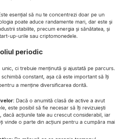
Este esențial să nu te concentrezi doar pe un
ologia poate aduce randamente mari, dar este și
industrii stabilite, precum energia și sănătatea, și
tart-up-urile sau criptomonedele.
liul periodic
unic, ci trebuie menținută și ajustată pe parcurs.
e schimbă constant, așa că este important să îți
pentru a menține diversificarea dorită.
ivelor
: Dacă o anumită clasă de active a avut
 este posibil să fie necesar să îți revizuiești
dacă acțiunile tale au crescut considerabil, iar
oți vinde o parte din acțiuni pentru a cumpăra mai