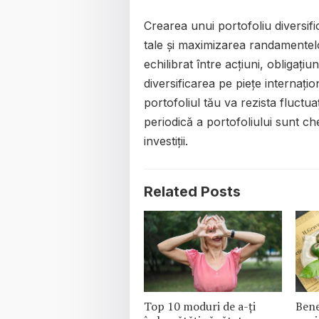
Crearea unui portofoliu diversific
tale și maximizarea randamentel
echilibrat între acțiuni, obligațiu
diversificarea pe piețe internațio
portofoliul tău va rezista fluctua
periodică a portofoliului sunt ch
investiții.
Related Posts
Top 10 moduri de a-ți
Bene