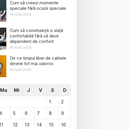
Cum să creezi momente
speciale fără ocazii speciale
19 IULIE 2026
Cum să construiești o viață
confortabilă fără să devii
dependent de confort
18 IULIE 2026
De ce timpul liber de calitate
devine tot mai valoros
16 IULIE 2026
Ma
Mi
J
V
S
D
1
2
4
5
6
7
8
9
11
12
13
14
15
16