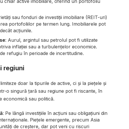
au chiar active imobiliare, oferind un portofoliu
prietăți sau fonduri de investiții imobiliare (REIT-uri)
rea portofoliilor pe termen lung. Imobiliarele pot
 decât acțiunile.
ase
: Aurul, argintul sau petrolul pot fi utilizate
triva inflației sau a turbulențelor economice.
de refugiu în perioade de incertitudine.
i regiuni
miteze doar la tipurile de active, ci și la piețele și
într-o singură țară sau regiune pot fi riscante, în
ate economică sau politică.
lă
: Pe lângă investițiile în acțiuni sau obligațiuni din
e internaționale. Piețele emergente, precum Asia
ități de creștere, dar pot veni cu riscuri