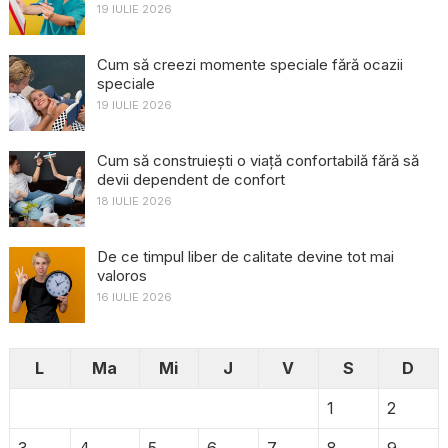
19 IULIE 2026
Cum să creezi momente speciale fără ocazii
speciale
19 IULIE 2026
Cum să construiești o viață confortabilă fără să
devii dependent de confort
18 IULIE 2026
De ce timpul liber de calitate devine tot mai
valoros
16 IULIE 2026
L
Ma
Mi
J
V
S
D
1
2