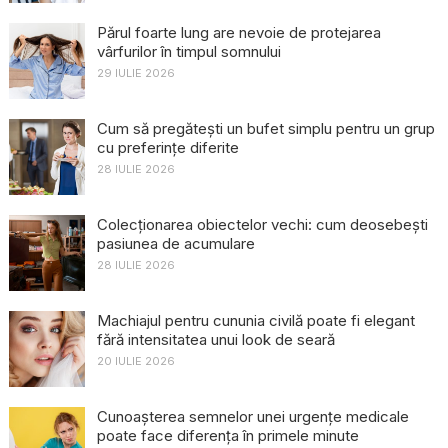
Părul foarte lung are nevoie de protejarea
vârfurilor în timpul somnului
29 IULIE 2026
Cum să pregătești un bufet simplu pentru un grup
cu preferințe diferite
28 IULIE 2026
Colecționarea obiectelor vechi: cum deosebești
pasiunea de acumulare
28 IULIE 2026
Machiajul pentru cununia civilă poate fi elegant
fără intensitatea unui look de seară
20 IULIE 2026
Cunoașterea semnelor unei urgențe medicale
poate face diferența în primele minute