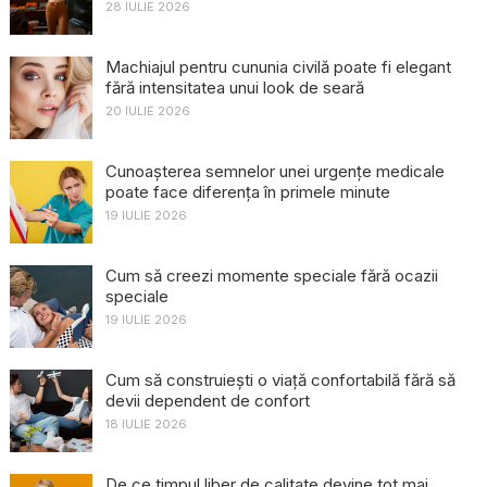
28 IULIE 2026
Machiajul pentru cununia civilă poate fi elegant
fără intensitatea unui look de seară
20 IULIE 2026
Cunoașterea semnelor unei urgențe medicale
poate face diferența în primele minute
19 IULIE 2026
Cum să creezi momente speciale fără ocazii
speciale
19 IULIE 2026
Cum să construiești o viață confortabilă fără să
devii dependent de confort
18 IULIE 2026
De ce timpul liber de calitate devine tot mai