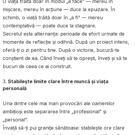
O viață trăită doar în modul „a face” — mereu în
mișcare, mereu în acțiune — duce la epuizare. În
schimb, o viață trăită doar în „a fi” — mereu
contemplativă — poate duce la stagnare.
Secretul este alternanța: perioade de efort urmate de
momente de reflecție și odihnă. După un proiect intens,
oferă-ți o zi pentru tine. După o victorie, bucură-te
conștient de ea. Când înveți să te oprești, înveți și să te
bucuri de ceea ce ai construit.
Stabilește limite clare între muncă și viața
personală
Una dintre cele mai mari provocări ale oamenilor
ambițioși este separarea între „profesional” și
„personal”.
Învață să-ți pui granițe sănătoase: stabilește ore clare