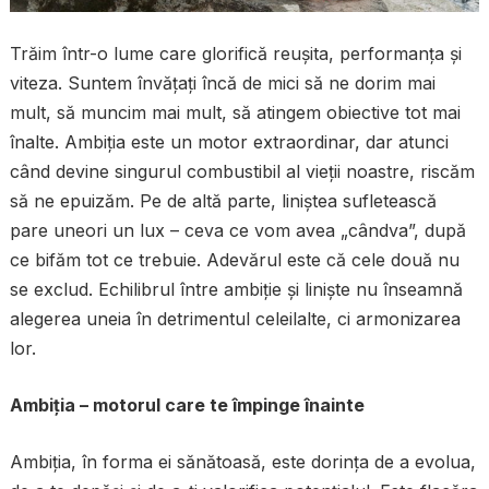
Trăim într-o lume care glorifică reușita, performanța și
viteza. Suntem învățați încă de mici să ne dorim mai
mult, să muncim mai mult, să atingem obiective tot mai
înalte. Ambiția este un motor extraordinar, dar atunci
când devine singurul combustibil al vieții noastre, riscăm
să ne epuizăm. Pe de altă parte, liniștea sufletească
pare uneori un lux – ceva ce vom avea „cândva”, după
ce bifăm tot ce trebuie. Adevărul este că cele două nu
se exclud. Echilibrul între ambiție și liniște nu înseamnă
alegerea uneia în detrimentul celeilalte, ci armonizarea
lor.
Ambiția – motorul care te împinge înainte
Ambiția, în forma ei sănătoasă, este dorința de a evolua,