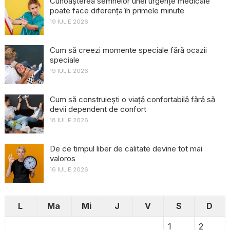
Cunoașterea semnelor unei urgențe medicale
poate face diferența în primele minute
19 IULIE 2026
Cum să creezi momente speciale fără ocazii
speciale
19 IULIE 2026
Cum să construiești o viață confortabilă fără să
devii dependent de confort
18 IULIE 2026
De ce timpul liber de calitate devine tot mai
valoros
16 IULIE 2026
L
Ma
Mi
J
V
S
D
1
2