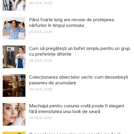
30 IULIE 2026
Părul foarte lung are nevoie de protejarea
vârfurilor în timpul somnului
29 IULIE 2026
Cum să pregătești un bufet simplu pentru un grup
cu preferințe diferite
28 IULIE 2026
Colecționarea obiectelor vechi: cum deosebești
pasiunea de acumulare
28 IULIE 2026
Machiajul pentru cununia civilă poate fi elegant
fără intensitatea unui look de seară
20 IULIE 2026