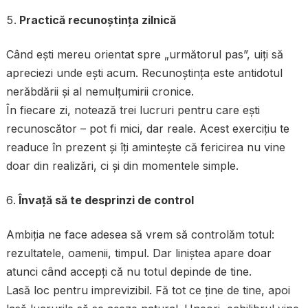
Practică recunoștința zilnică
Când ești mereu orientat spre „următorul pas”, uiți să
apreciezi unde ești acum. Recunoștința este antidotul
nerăbdării și al nemulțumirii cronice.
În fiecare zi, notează trei lucruri pentru care ești
recunoscător – pot fi mici, dar reale. Acest exercițiu te
readuce în prezent și îți amintește că fericirea nu vine
doar din realizări, ci și din momentele simple.
Învață să te desprinzi de control
Ambiția ne face adesea să vrem să controlăm totul:
rezultatele, oamenii, timpul. Dar liniștea apare doar
atunci când accepți că nu totul depinde de tine.
Lasă loc pentru imprevizibil. Fă tot ce ține de tine, apoi