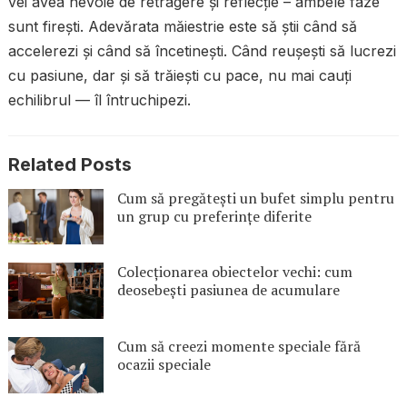
vei avea nevoie de retragere și reflecție – ambele faze
sunt firești. Adevărata măiestrie este să știi când să
accelerezi și când să încetinești. Când reușești să lucrezi
cu pasiune, dar și să trăiești cu pace, nu mai cauți
echilibrul — îl întruchipezi.
Related Posts
Cum să pregătești un bufet simplu pentru
un grup cu preferințe diferite
Colecționarea obiectelor vechi: cum
deosebești pasiunea de acumulare
Cum să creezi momente speciale fără
ocazii speciale