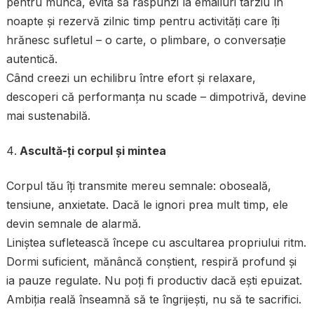
pentru muncă, evită să răspunzi la emailuri târziu în
noapte și rezervă zilnic timp pentru activități care îți
hrănesc sufletul – o carte, o plimbare, o conversație
autentică.
Când creezi un echilibru între efort și relaxare,
descoperi că performanța nu scade – dimpotrivă, devine
mai sustenabilă.
Ascultă-ți corpul și mintea
Corpul tău îți transmite mereu semnale: oboseală,
tensiune, anxietate. Dacă le ignori prea mult timp, ele
devin semnale de alarmă.
Liniștea sufletească începe cu ascultarea propriului ritm.
Dormi suficient, mănâncă conștient, respiră profund și
ia pauze regulate. Nu poți fi productiv dacă ești epuizat.
Ambiția reală înseamnă să te îngrijești, nu să te sacrifici.