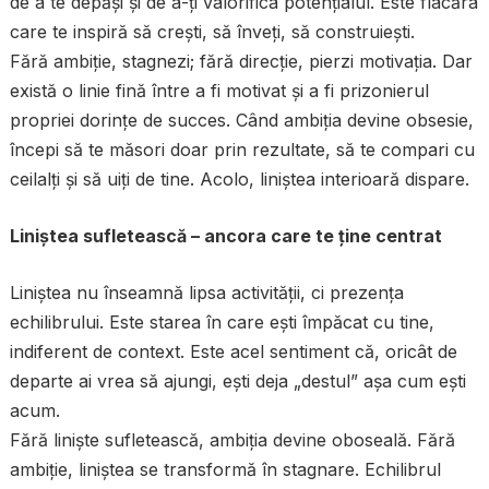
de a te depăși și de a-ți valorifica potențialul. Este flacăra
care te inspiră să crești, să înveți, să construiești.
Fără ambiție, stagnezi; fără direcție, pierzi motivația. Dar
există o linie fină între a fi motivat și a fi prizonierul
propriei dorințe de succes. Când ambiția devine obsesie,
începi să te măsori doar prin rezultate, să te compari cu
ceilalți și să uiți de tine. Acolo, liniștea interioară dispare.
Liniștea sufletească – ancora care te ține centrat
Liniștea nu înseamnă lipsa activității, ci prezența
echilibrului. Este starea în care ești împăcat cu tine,
indiferent de context. Este acel sentiment că, oricât de
departe ai vrea să ajungi, ești deja „destul” așa cum ești
acum.
Fără liniște sufletească, ambiția devine oboseală. Fără
ambiție, liniștea se transformă în stagnare. Echilibrul