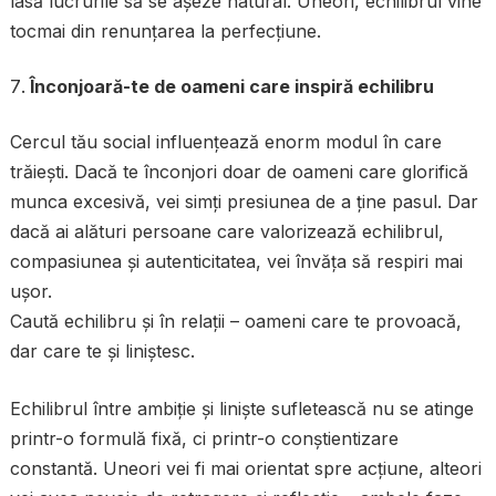
lasă lucrurile să se așeze natural. Uneori, echilibrul vine
tocmai din renunțarea la perfecțiune.
Înconjoară-te de oameni care inspiră echilibru
Cercul tău social influențează enorm modul în care
trăiești. Dacă te înconjori doar de oameni care glorifică
munca excesivă, vei simți presiunea de a ține pasul. Dar
dacă ai alături persoane care valorizează echilibrul,
compasiunea și autenticitatea, vei învăța să respiri mai
ușor.
Caută echilibru și în relații – oameni care te provoacă,
dar care te și liniștesc.
Echilibrul între ambiție și liniște sufletească nu se atinge
printr-o formulă fixă, ci printr-o conștientizare
constantă. Uneori vei fi mai orientat spre acțiune, alteori