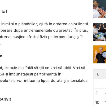
a ta?
nimii și a plămânilor, ajută la arderea caloriilor și
perare după antrenamentele cu greutăți. În plus,
renat susține efortul fizic pe termen lung și îți
.
le
, trebuie mai întâi să știi ce vrei să obții. Vrei să
? Să-ți îmbunătățești performanța în
L
ele tale vor influența tipul, durata și intensitatea
3
otrivit
10