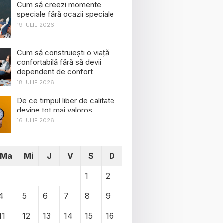
Cum să creezi momente
speciale fără ocazii speciale
19 IULIE 2026
Cum să construiești o viață
confortabilă fără să devii
dependent de confort
18 IULIE 2026
De ce timpul liber de calitate
devine tot mai valoros
16 IULIE 2026
Ma
Mi
J
V
S
D
1
2
4
5
6
7
8
9
11
12
13
14
15
16