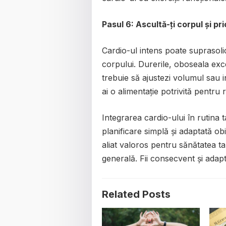
Pasul 6: Ascultă-ți corpul și p
Cardio-ul intens poate suprasoli
corpului. Durerile, oboseala ex
trebuie să ajustezi volumul sau in
ai o alimentație potrivită pentru 
Integrarea cardio-ului în rutina 
planificare simplă și adaptată ob
aliat valoros pentru sănătatea t
generală. Fii consecvent și adap
Related Posts