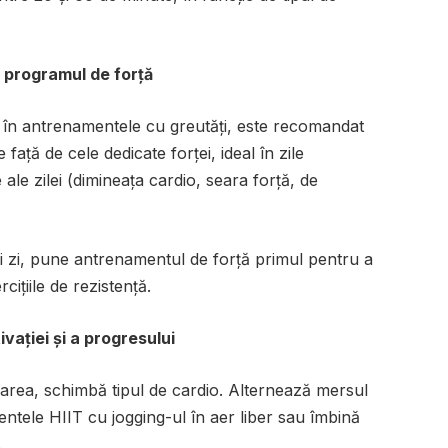
n programul de forță
în antrenamentele cu greutăți, este recomandat
 față de cele dedicate forței, ideal în zile
ale zilei (dimineața cardio, seara forță, de
și zi, pune antrenamentul de forță primul pentru a
ițiile de rezistență.
vației și a progresului
gnarea, schimbă tipul de cardio. Alternează mersul
ntele HIIT cu jogging-ul în aer liber sau îmbină
.