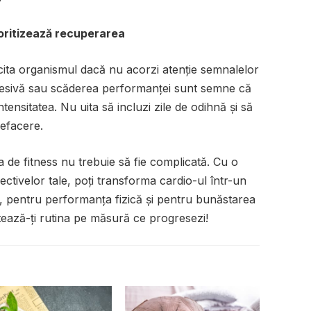
rioritizează recuperarea
cita organismul dacă nu acorzi atenție semnalelor
cesivă sau scăderea performanței sunt semne că
tensitatea. Nu uita să incluzi zile de odihnă și să
refacere.
ta de fitness nu trebuie să fie complicată. Cu o
iectivelor tale, poți transforma cardio-ul într-un
a, pentru performanța fizică și pentru bunăstarea
tează-ți rutina pe măsură ce progresezi!