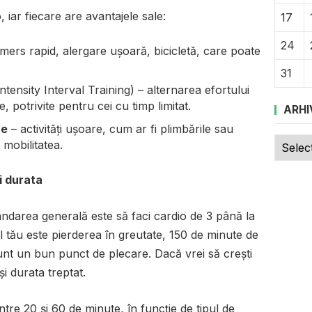
 iar fiecare are avantajele sale:
17
24
mers rapid, alergare ușoară, bicicletă, care poate
31
ntensity Interval Training) – alternarea efortului
 potrivite pentru cei cu timp limitat.
ARHI
re
– activități ușoare, cum ar fi plimbările sau
Arhive
 mobilitatea.
i durata
ndarea generală este să faci cardio de 3 până la
 tău este pierderea în greutate, 150 de minute de
t un bun punct de plecare. Dacă vrei să crești
și durata treptat.
ntre 20 și 60 de minute, în funcție de tipul de