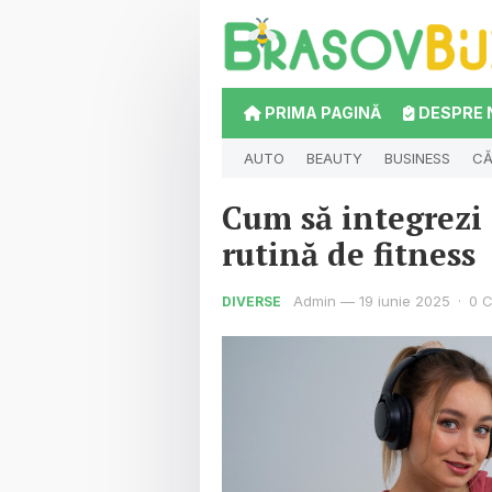
PRIMA PAGINĂ
DESPRE 
AUTO
BEAUTY
BUSINESS
CĂ
Cum să integrezi 
rutină de fitness
Admin
—
19 iunie 2025
·
0 
DIVERSE