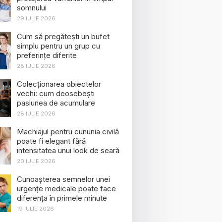
somnului
29 IULIE 2026
Cum să pregătești un bufet
simplu pentru un grup cu
preferințe diferite
28 IULIE 2026
Colecționarea obiectelor
vechi: cum deosebești
pasiunea de acumulare
28 IULIE 2026
Machiajul pentru cununia civilă
poate fi elegant fără
intensitatea unui look de seară
20 IULIE 2026
Cunoașterea semnelor unei
urgențe medicale poate face
diferența în primele minute
19 IULIE 2026