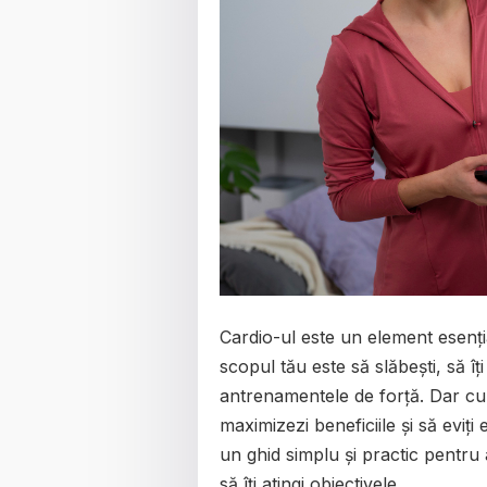
Cardio-ul este un element esenți
scopul tău este să slăbești, să îți
antrenamentele de forță. Dar cum î
maximizezi beneficiile și să eviți 
un ghid simplu și practic pentru a
să îți atingi obiectivele.