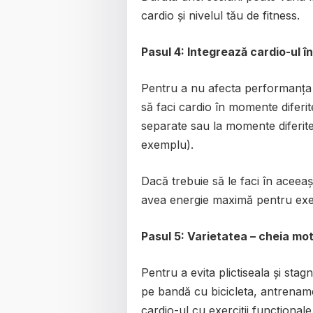
cardio și nivelul tău de fitness.
Pasul 4: Integrează cardio-ul î
Pentru a nu afecta performanța 
să faci cardio în momente diferite
separate sau la momente diferite 
exemplu).
Dacă trebuie să le faci în aceea
avea energie maximă pentru exerc
Pasul 5: Varietatea – cheia moti
Pentru a evita plictiseala și sta
pe bandă cu bicicleta, antrename
cardio-ul cu exerciții funcționale