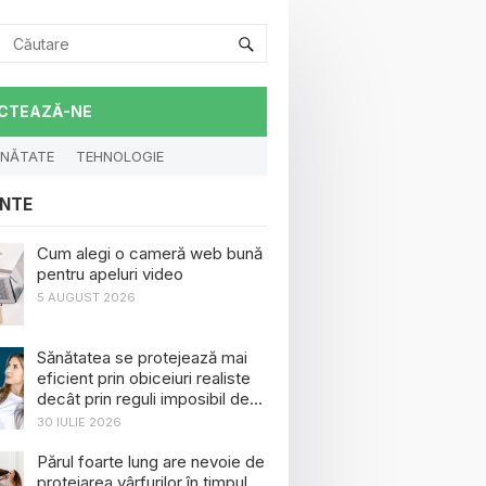
CTEAZĂ-NE
NĂTATE
TEHNOLOGIE
NTE
Cum alegi o cameră web bună
pentru apeluri video
5 AUGUST 2026
Sănătatea se protejează mai
eficient prin obiceiuri realiste
decât prin reguli imposibil de
menținut
30 IULIE 2026
Părul foarte lung are nevoie de
protejarea vârfurilor în timpul