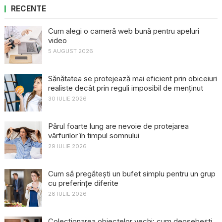
RECENTE
Cum alegi o cameră web bună pentru apeluri
video
5 AUGUST 2026
Sănătatea se protejează mai eficient prin obiceiuri
realiste decât prin reguli imposibil de menținut
30 IULIE 2026
Părul foarte lung are nevoie de protejarea
vârfurilor în timpul somnului
29 IULIE 2026
Cum să pregătești un bufet simplu pentru un grup
cu preferințe diferite
28 IULIE 2026
Colecționarea obiectelor vechi: cum deosebești