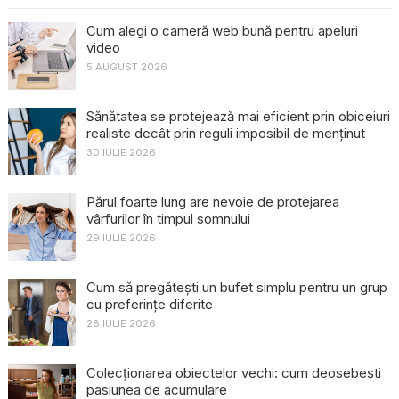
Cum alegi o cameră web bună pentru apeluri
video
5 AUGUST 2026
Sănătatea se protejează mai eficient prin obiceiuri
realiste decât prin reguli imposibil de menținut
30 IULIE 2026
Părul foarte lung are nevoie de protejarea
vârfurilor în timpul somnului
29 IULIE 2026
Cum să pregătești un bufet simplu pentru un grup
cu preferințe diferite
28 IULIE 2026
Colecționarea obiectelor vechi: cum deosebești
pasiunea de acumulare