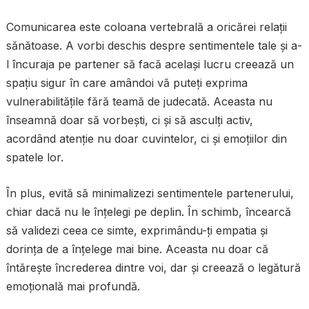
Comunicarea este coloana vertebrală a oricărei relații
sănătoase. A vorbi deschis despre sentimentele tale și a-
l încuraja pe partener să facă același lucru creează un
spațiu sigur în care amândoi vă puteți exprima
vulnerabilitățile fără teamă de judecată. Aceasta nu
înseamnă doar să vorbești, ci și să asculți activ,
acordând atenție nu doar cuvintelor, ci și emoțiilor din
spatele lor.
În plus, evită să minimalizezi sentimentele partenerului,
chiar dacă nu le înțelegi pe deplin. În schimb, încearcă
să validezi ceea ce simte, exprimându-ți empatia și
dorința de a înțelege mai bine. Aceasta nu doar că
întărește încrederea dintre voi, dar și creează o legătură
emoțională mai profundă.