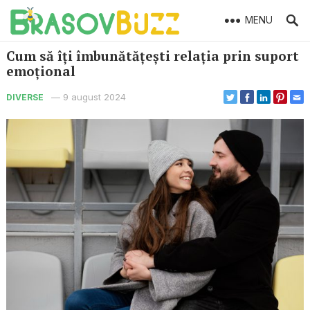
MENU
Cum să îți îmbunătățești relația prin suport
emoțional
—
9 august 2024
DIVERSE