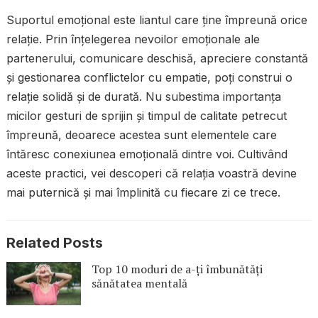
Suportul emoțional este liantul care ține împreună orice
relație. Prin înțelegerea nevoilor emoționale ale
partenerului, comunicare deschisă, apreciere constantă
și gestionarea conflictelor cu empatie, poți construi o
relație solidă și de durată. Nu subestima importanța
micilor gesturi de sprijin și timpul de calitate petrecut
împreună, deoarece acestea sunt elementele care
întăresc conexiunea emoțională dintre voi. Cultivând
aceste practici, vei descoperi că relația voastră devine
mai puternică și mai împlinită cu fiecare zi ce trece.
Related Posts
Top 10 moduri de a-ți îmbunătăți
sănătatea mentală