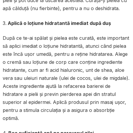
pielii și pot duce la uscarea acesteia. Curăță-ți pielea cu
apă călduță (nu fierbinte), pentru a nu o deshidrata.
Aplică o loțiune hidratantă imediat după duș
După ce te-ai spălat și pielea este curată, este important
să aplici imediat o loțiune hidratantă, atunci când pielea
este încă ușor umedă, pentru a reține hidratarea. Alege
o cremă sau loțiune de corp care conține ingrediente
hidratante, cum ar fi acid hialuronic, unt de shea, aloe
vera sau uleiuri naturale (ulei de cocos, ulei de migdale).
Aceste ingrediente ajută la refacerea barierei de
hidratare a pielii și previn pierderea apei din stratul
superior al epidermei. Aplică produsul prin masaj ușor,
pentru a stimula circulația și a asigura o absorbție
optimă.
Bea suficientă apă pe parcursul zilei