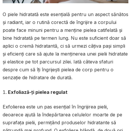
O piele hidratată este esențială pentru un aspect sănătos
și radiant, iar o rutină corectă de îngrijire a corpului
poate face minuni pentru a menține pielea catifelată și
bine hidratată pe termen lung. Nu este suficient doar să
aplici o cremă hidratantă, ci să urmezi câțiva pași simpli
și eficienți care să ajute la menținerea unei pielii hidratate
și elastice pe tot parcursul zilei. Iată câteva sfaturi
despre cum să îți îngrijești pielea de corp pentru o
senzație de hidratare de durată.
Exfoliază-ți pielea regulat
Exfolierea este un pas esențial în îngrijirea pielii,
deoarece ajută la îndepărtarea celulelor moarte de pe
suprafața pielii, permițând produselor hidratante să
pătrundă mai profund. O exfoliere blândă, de două ori