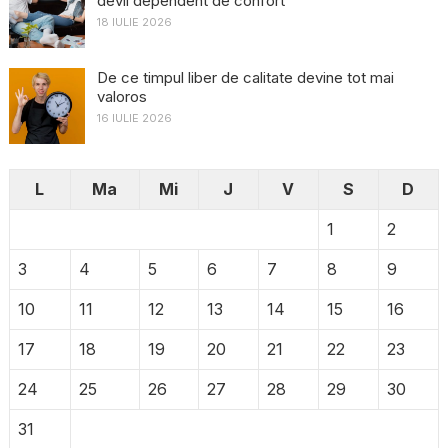
devii dependent de confort
18 IULIE 2026
De ce timpul liber de calitate devine tot mai
valoros
16 IULIE 2026
L
Ma
Mi
J
V
S
D
1
2
3
4
5
6
7
8
9
10
11
12
13
14
15
16
17
18
19
20
21
22
23
24
25
26
27
28
29
30
31