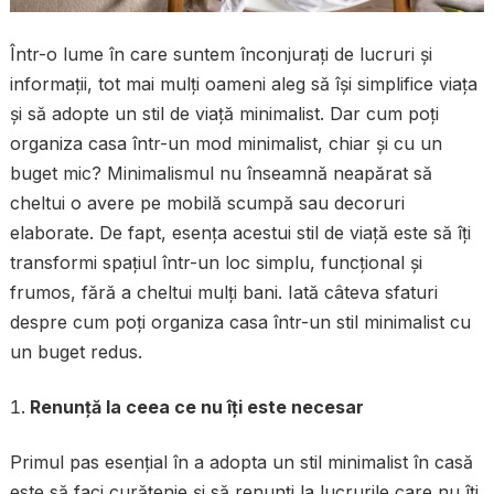
Într-o lume în care suntem înconjurați de lucruri și
informații, tot mai mulți oameni aleg să își simplifice viața
și să adopte un stil de viață minimalist. Dar cum poți
organiza casa într-un mod minimalist, chiar și cu un
buget mic? Minimalismul nu înseamnă neapărat să
cheltui o avere pe mobilă scumpă sau decoruri
elaborate. De fapt, esența acestui stil de viață este să îți
transformi spațiul într-un loc simplu, funcțional și
frumos, fără a cheltui mulți bani. Iată câteva sfaturi
despre cum poți organiza casa într-un stil minimalist cu
un buget redus.
Renunță la ceea ce nu îți este necesar
Primul pas esențial în a adopta un stil minimalist în casă
este să faci curățenie și să renunți la lucrurile care nu îți