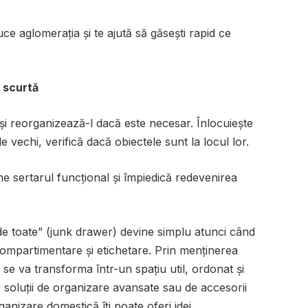
ce aglomerația și te ajută să găsești rapid ce
ă scurtă
 și reorganizează-l dacă este necesar. Înlocuiește
e vechi, verifică dacă obiectele sunt la locul lor.
e sertarul funcțional și împiedică redevenirea
de toate” (junk drawer) devine simplu atunci când
, compartimentare și etichetare. Prin menținerea
u se va transforma într-un spațiu util, ordonat și
e soluții de organizare avansate sau de accesorii
anizare domestică îți poate oferi idei