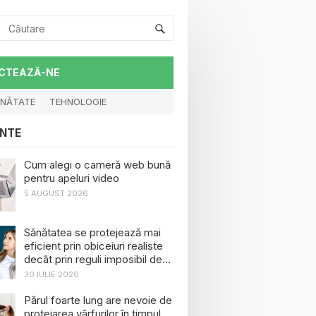
CTEAZĂ-NE
NĂTATE
TEHNOLOGIE
NTE
Cum alegi o cameră web bună
pentru apeluri video
5 AUGUST 2026
Sănătatea se protejează mai
eficient prin obiceiuri realiste
decât prin reguli imposibil de
menținut
30 IULIE 2026
Părul foarte lung are nevoie de
protejarea vârfurilor în timpul