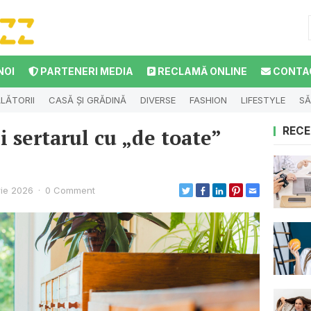
NOI
PARTENERI MEDIA
RECLAMĂ ONLINE
CONTA
LĂTORII
CASĂ ȘI GRĂDINĂ
DIVERSE
FASHION
LIFESTYLE
SĂ
 sertarul cu „de toate”
RECE
rie 2026
·
0 Comment