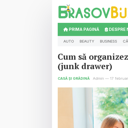
PRIMA PAGINĂ
DESPRE 
AUTO
BEAUTY
BUSINESS
CĂ
Cum să organizezi
(junk drawer)
Admin
—
17 februa
CASĂ ȘI GRĂDINĂ