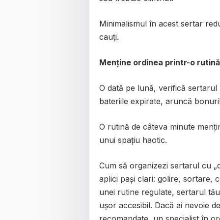
Minimalismul în acest sertar redu
cauți.
Menține ordinea printr-o rutin
O dată pe lună, verifică sertarul
bateriile expirate, aruncă bonuril
O rutină de câteva minute mențin
unui spațiu haotic.
Cum să organizezi sertarul cu „
aplici pași clari: golire, sortare
unei rutine regulate, sertarul tă
ușor accesibil. Dacă ai nevoie d
recomandate, un specialist în org