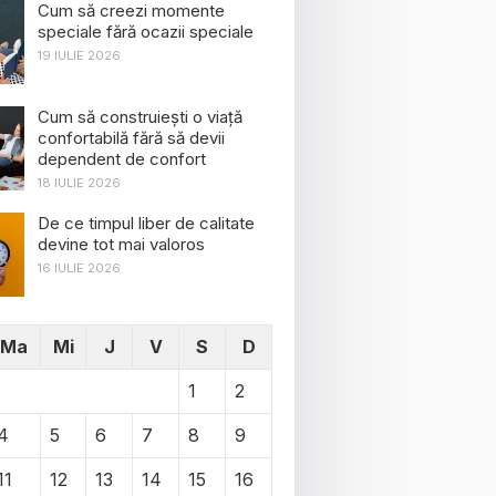
Cum să creezi momente
speciale fără ocazii speciale
19 IULIE 2026
Cum să construiești o viață
confortabilă fără să devii
dependent de confort
18 IULIE 2026
De ce timpul liber de calitate
devine tot mai valoros
16 IULIE 2026
Ma
Mi
J
V
S
D
1
2
4
5
6
7
8
9
11
12
13
14
15
16