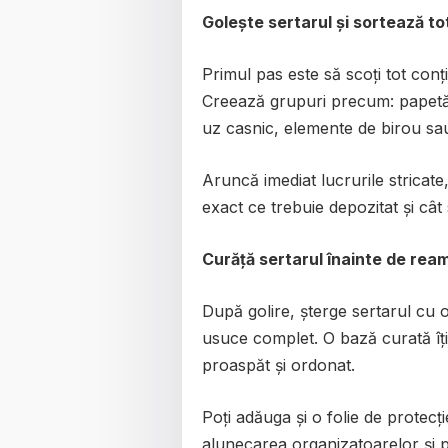
Golește sertarul și sortează to
Primul pas este să scoți tot conți
Creează grupuri precum: papetări
uz casnic, elemente de birou sau 
Aruncă imediat lucrurile stricate,
exact ce trebuie depozitat și cât
Curăță sertarul înainte de rea
După golire, șterge sertarul cu o
usuce complet. O bază curată îț
proaspăt și ordonat.
Poți adăuga și o folie de protecț
alunecarea organizatoarelor și p