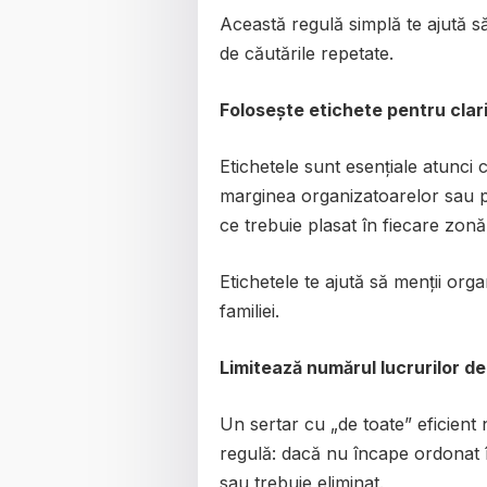
Această regulă simplă te ajută s
de căutările repetate.
Folosește etichete pentru clari
Etichetele sunt esențiale atunci 
marginea organizatoarelor sau p
ce trebuie plasat în fiecare zonă
Etichetele te ajută să menții orga
familiei.
Limitează numărul lucrurilor d
Un sertar cu „de toate” eficient 
regulă: dacă nu încape ordonat î
sau trebuie eliminat.