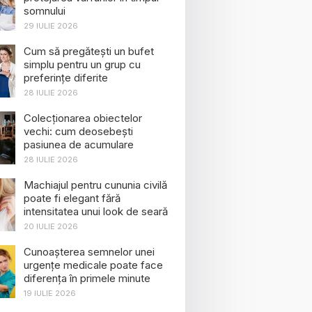
somnului
29 IULIE 2026
Cum să pregătești un bufet
simplu pentru un grup cu
preferințe diferite
28 IULIE 2026
Colecționarea obiectelor
vechi: cum deosebești
pasiunea de acumulare
28 IULIE 2026
Machiajul pentru cununia civilă
poate fi elegant fără
intensitatea unui look de seară
20 IULIE 2026
Cunoașterea semnelor unei
urgențe medicale poate face
diferența în primele minute
19 IULIE 2026