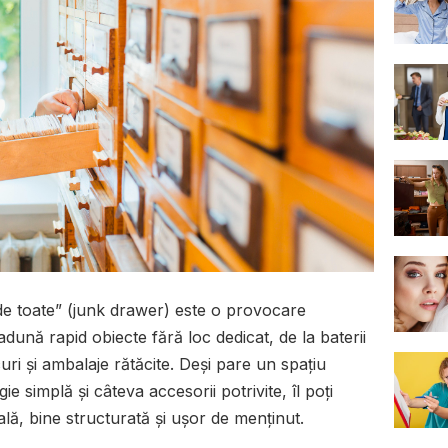
de toate” (junk drawer) este o provocare
ună rapid obiecte fără loc dedicat, de la baterii
curi și ambalaje rătăcite. Deși pare un spațiu
ie simplă și câteva accesorii potrivite, îl poți
lă, bine structurată și ușor de menținut.