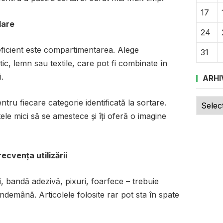
17
lare
24
eficient este compartimentarea. Alege
31
ic, lemn sau textile, care pot fi combinate în
.
ARHI
Arhive
ru fiecare categorie identificată la sortare.
le mici să se amestece și îți oferă o imagine
ecvența utilizării
ii, bandă adezivă, pixuri, foarfece – trebuie
 îndemână. Articolele folosite rar pot sta în spate