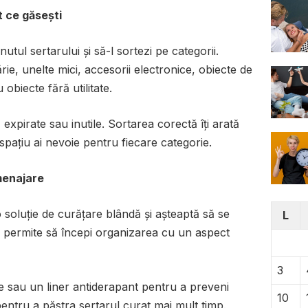
t ce găsești
nutul sertarului și să-l sortezi pe categorii.
e, unelte mici, accesorii electronice, obiecte de
obiecte fără utilitate.
 expirate sau inutile. Sortarea corectă îți arată
 spațiu ai nevoie pentru fiecare categorie.
menajare
 soluție de curățare blândă și așteaptă să se
L
i permite să începi organizarea cu un aspect
3
ie sau un liner antiderapant pentru a preveni
10
entru a păstra sertarul curat mai mult timp.