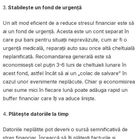
Stabilește un fond de urgență
Un alt mod eficient de a reduce stresul financiar este să
ai un fond de urgență. Acesta este un cont separat în
care pui bani pentru situații neprevăzute, cum ar fi o
urgență medicală, reparații auto sau orice altă cheltuială
neplanificată. Recomandarea generală este să
economisești cel puțin 3-6 luni de cheltuieli lunare în
acest fond, astfel încât să ai un „colac de salvare” în
cazul unor evenimente neplăcute. Chiar și economisirea
unei sume mici în fiecare lună poate adăuga rapid un
buffer financiar care îți va aduce liniște.
Plătește datoriile la timp
Datoriile neplătite pot deveni o sursă semnificativă de
stres financiar. Încearcă să îți plătești facturile și