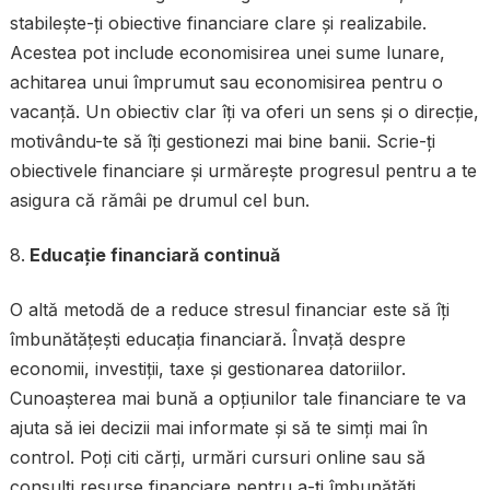
stabilește-ți obiective financiare clare și realizabile.
Acestea pot include economisirea unei sume lunare,
achitarea unui împrumut sau economisirea pentru o
vacanță. Un obiectiv clar îți va oferi un sens și o direcție,
motivându-te să îți gestionezi mai bine banii. Scrie-ți
obiectivele financiare și urmărește progresul pentru a te
asigura că rămâi pe drumul cel bun.
Educație financiară continuă
O altă metodă de a reduce stresul financiar este să îți
îmbunătățești educația financiară. Învață despre
economii, investiții, taxe și gestionarea datoriilor.
Cunoașterea mai bună a opțiunilor tale financiare te va
ajuta să iei decizii mai informate și să te simți mai în
control. Poți citi cărți, urmări cursuri online sau să
consulți resurse financiare pentru a-ți îmbunătăți