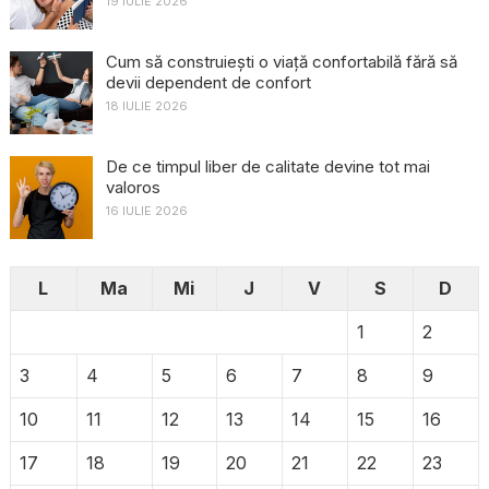
19 IULIE 2026
Cum să construiești o viață confortabilă fără să
devii dependent de confort
18 IULIE 2026
De ce timpul liber de calitate devine tot mai
valoros
16 IULIE 2026
L
Ma
Mi
J
V
S
D
1
2
3
4
5
6
7
8
9
10
11
12
13
14
15
16
17
18
19
20
21
22
23